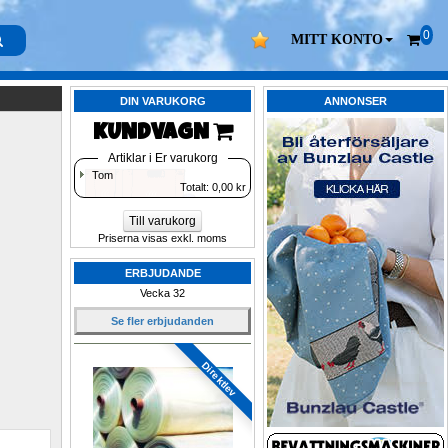
0
MITT KONTO
DIN VARUKORG
ANNONSER
KUNDVAGN 
Artiklar i Er varukorg
Tom
Totalt: 
0,00
kr
Till varukorg
Priserna visas exkl. moms
ERBJUDANDE
Vecka 32
Se fler erbjudanden
Direktlev