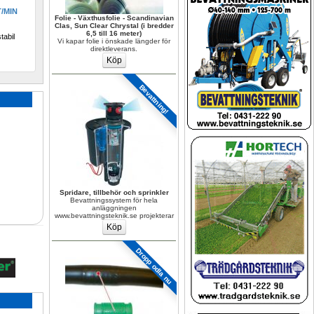
/MIN
Folie - Växthusfolie - Scandinavian 
Clas, Sun Clear Chrystal (i bredder 
6,5 till 16 meter)
abil 
Vi kapar folie i önskade längder för 
direktleverans.
Bevattning!
Spridare, tillbehör och sprinkler
Bevattningssystem för hela 
anläggningen 
www.bevattningsteknik.se projekterar
Dropp odla nu