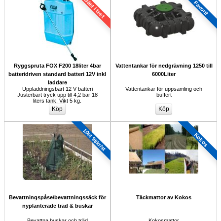
Bäst i test
Favorit
Ryggspruta FOX F200 18liter 4bar 
Vattentankar för nedgrävning 1250 till 
batteridriven standard batteri 12V inkl
6000Liter
laddare
Uppladdningsbart 12 V batteri 
Vattentankar för uppsamling och 
Justerbart tryck upp till 4,2 bar 18 
buffert
liters tank. Vikt 5 kg.
10st 98kr/st
Kokos
Bevattningspåse/bevattningssäck för
Täckmattor av Kokos
nyplanterade träd & buskar
Bevattna buskar och träd
Kokosmattor