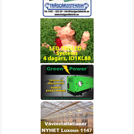
Hortokit
kontroller för inomhus/utomhus ESP-
RZX & ESP-TM2 serie
Bevattningskit med kopplingar och 
Bevattningsautomatik för säkra drift 
droppslang
tider.
1795,-
49.-
Skyddsoverall
Hand driven sopmaskin för industri
SWEEPER
Skyddsoverall engångs 
Städmaskin
25st/kartong
Boka Nu!
Köp Nu!