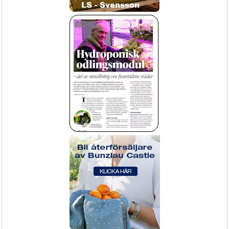
Elverk Honda EU22i inverter
Bevattningstunnel för blomstervagnar
containervagnar CC
Godkänt belastningsprov!
Uppvattning av plantor och brätten 
ger ökad försäljning med miskat 
svinn.
Fran 1195,-
Köp Nu!
Transportvagn / CC-vagn /
Strilar, slangar och klokopplingar
Containervagn - basenhet inkl stolpar 
exkl hyllplan
Inkl. hjul och stolpar.
Bevattning slang och strilar
Packa enkelt!
Inred ute