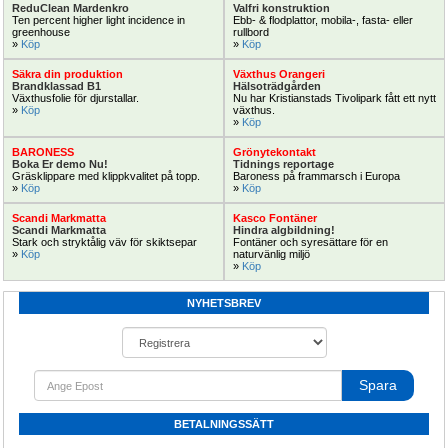
ReduClean Mardenkro
Valfri konstruktion
Växthus SCANDI® EasyArt längd 
Blomsterkyl öppen eller inklädd med 
Ten percent higher light incidence in 
Ebb- & flodplattor, mobila-, fasta- eller 
20m,30m,60m
dörrar
greenhouse
rullbord
» 
Köp
» 
Köp
Nu paketerbjudande växthus 
Se till att blommorna håller längre
SCANDI
Säkra din produktion
Växthus Orangeri
Brandklassad B1
Hälsoträdgården
Växthusfolie för djurstallar.
Nu har Kristianstads Tivolipark fått ett nytt 
» 
Köp
växthus.
» 
Köp
Köp Nu!
Extra!
BARONESS
Grönytekontakt
Boka Er demo Nu!
Tidnings reportage
Gräsklippare med klippkvalitet på topp.
Baroness på frammarsch i Europa
» 
Köp
» 
Köp
Scandi Markmatta
Kasco Fontäner
Scandi Markmatta
Hindra algbildning!
Stark och stryktålig väv för skiktsepar
Fontäner och syresättare för en 
» 
Köp
naturvänlig miljö
Befuktning & kylning Trädgård kit
Mobil spruta pan 300, 300liter 170bar 
» 
Köp
Basic för standard vattentryck
100m slang
NYHETSBREV
Befuktning eller kylning
Högtrycksspruta 170bar 100meter 
slang
Spara
Beställ Nu!
Techno
BETALNINGSSÄTT