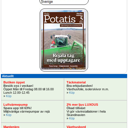
Utöka exponeringen i butiken eller 
HortiMax gödselblandare men hög 
nya odlingsbord?
noggrannhet
Smidig bevattn
3.620:-
Självgående regntåg RollcarT-V för 
Parkbänk tillverkad i Lärk eller Ek
bevattning med kraftig turbindrift 33-
40x120m
Uppdatera rastplatser
Aktuellt
Butiken öppet
Täckmaterial
Besök oss i veckan!
Bra erbjudanden!
Öppet Mån till Fredag 08.00 till 16.00 
Växthusfolie, isolerskivor m.m.
Håll rätt temp
Lunch 12.00-12.45
» 
Köp
Köp Nu!
» 
Köp
Luftvärmepump
2% mer ljus LUXOUS
Spara upp till 63%!
Ökad tillväxt
Miljövänliga värmepumpar av rejä
Vi gör vävinstallationer i hela 
» 
Köp
Skandinavien
» 
Köp
Mardenkro
Växthusbord