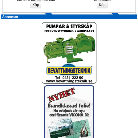
Rörkopplingar 
Annonser
Upp till 10%
®
Markmatta Mypecks VICONA, TT
Slang- och Rörskopplingar
marktäckning
Markväv Mypecks Vicona
Kopplingar för PE/PEM/PEH-rör.
Köp Nu!
15%
Bevattning droppslang kit för trädgård
Rainbird Bevattningsautomatik 