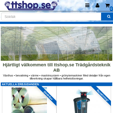
0
Hjärtligt välkommen till ttshop.se Trädgårdsteknik 
AB
Växthus • bevattning • värme • maskinsystem • grönytemaskiner Med detaljer från egen 
tillverkning skapar hållbara helhetslösningar.
AKTUELLA ERBJUDANDEN
Bevattning!
Direktlev