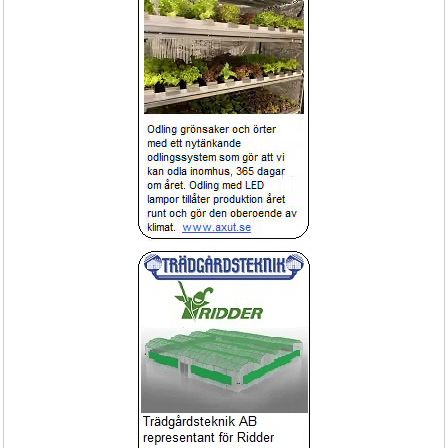
Klimatstyrning
Erbjudande
Spruta FOX Mobil batteridriven spruta
Klimatstyrning HortiMaX-Go
för proffs 18liter 4bar
Lättskött servicespruta med ett 
Klimat dator HortiMax
ergonomiskt greppvänligt handtag.
Exponering!
HortiMax
Butiksbord och Exponeringsbord
Näringsdosering pumpstation
FertiMiX-Go