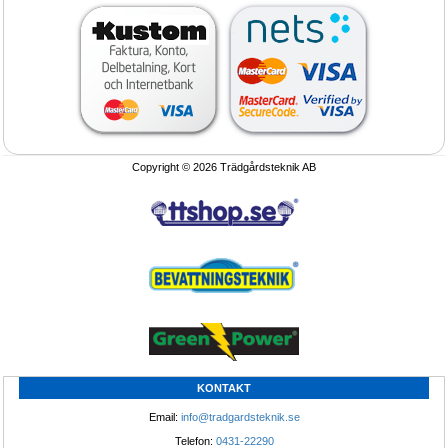
Planteringsrobot, såmaskin, bevramp, 
Bevattningsmaskin JOLLY BEV 
Maskiner-Urbinati/Sitec
40/125-50/150
Planteringsrobot och såmaskiner 
Bevattningsmaskiner som ger säker 
Urbinati / Sitec
bevattning
Copyright © 2026 Trädgårdsteknik AB
Tillfälle!
1.295.-
®
SCANDI
skugghall
Ansiktsmask Gasmask helmask,
Andningsmask för damm, virus och 
partikel skydd
Öka försäljningen bygg skugghall 
Ansiktsmask, Gasmask, helmaski, 
Boka Nu!
Andningsmask som ger perfekt 
KONTAKT
skydd
Email: 
info@tradgardsteknik.se
Telefon: 
0431-22290