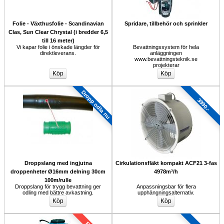
Folie - Växthusfolie - Scandinavian
Spridare, tillbehör och sprinkler
Clas, Sun Clear Chrystal (i bredder 6,5
till 16 meter)
Vi kapar folie i önskade längder för 
Bevattningssystem för hela 
direktleverans.
anläggningen 
www.bevattningsteknik.se 
projekterar
Dropp odla nu
3990.-
Droppslang med ingjutna 
Cirkulationsfläkt kompakt ACF21 3-fas 
droppenheter Ø16mm delning 30cm 
4978m³/h
100m/rulle
Droppslang för trygg bevattning ger 
Anpassningsbar för flera 
odling med bättre avkastning.
upphängningsalternativ.