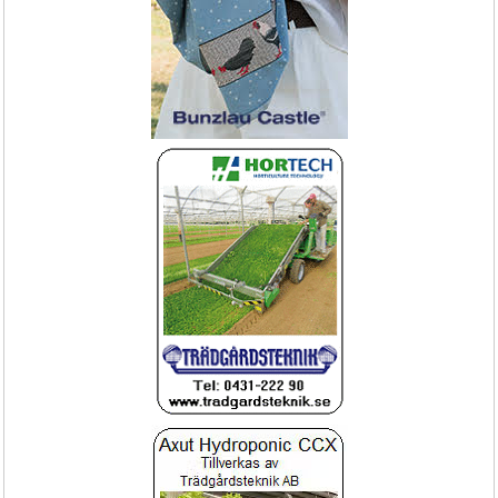
Stenbänk i rosa granit - rak
Krymptunnel Mini
Hållbar & snygg designdetalj 
snabb leverans
NYHET!
495-
Vakuumförpackare
Näringsindikator Lt för krukväxten, ger 
signal för gödning
Vacuumpack Ace automatisk
Lt penna signal