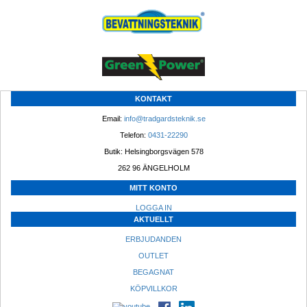
KONTAKT
Email: 
info@tradgardsteknik.se
Telefon: 
0431-22290
Butik: Helsingborgsvägen 578
262 96 ÄNGELHOLM 
MITT KONTO
LOGGA IN
AKTUELLT
ERBJUDANDEN
OUTLET
BEGAGNAT
KÖPVILLKOR