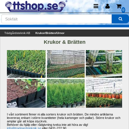
0
Trädgårdsteknik AB
Krukor/Brätten/Urnor
Krukor & Brätten
I vårt sortiment finner ni alla sorters krukor och brätten. De mindre artiklarna 
levereras enbart i större kvantiteter (hela kartonger och pallar). Större krukor och 
amplar går att köpa styckvis.
Behöver du hjälp eller rådgivning tveka inte att höra av dig! 
info@tradgardsteknik.se
eller 0431-222 90