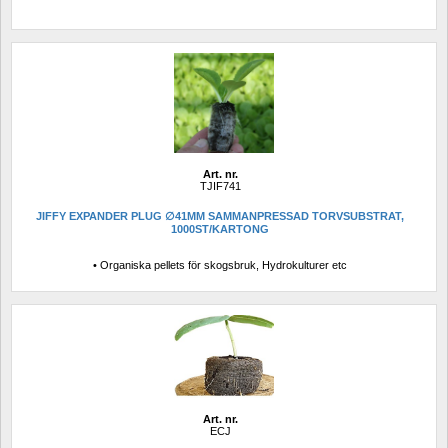
Art. nr.
TJIF741
JIFFY EXPANDER PLUG ∅41MM SAMMANPRESSAD TORVSUBSTRAT, 
1000ST/KARTONG
• Organiska pellets för skogsbruk, Hydrokulturer etc
Art. nr.
ECJ