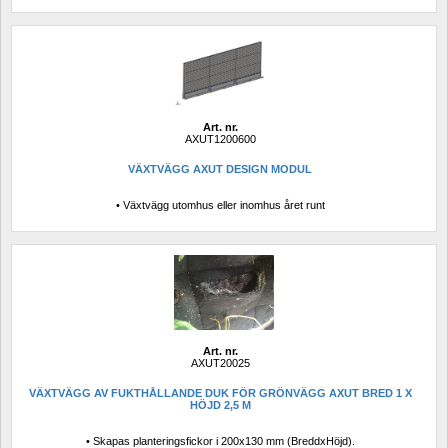
Art. nr.
AXUT1200600
VÄXTVÄGG AXUT DESIGN MODUL
• Växtvägg utomhus eller inomhus året runt
Art. nr.
AXUT20025
VÄXTVÄGG AV FUKTHÅLLANDE DUK FÖR GRÖNVÄGG AXUT BRED 1 X 
HÖJD 2,5 M
• Skapas planteringsfickor i 200x130 mm (BreddxHöjd).