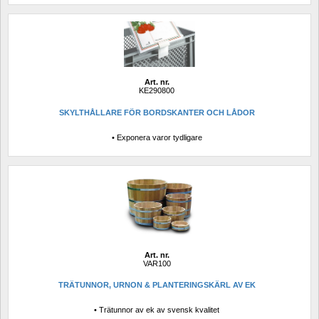
Art. nr.
KE290800
SKYLTHÅLLARE FÖR BORDSKANTER OCH LÅDOR
• Exponera varor tydligare
Art. nr.
VAR100
TRÄTUNNOR, URNON & PLANTERINGSKÄRL AV EK
• Trätunnor av ek av svensk kvalitet