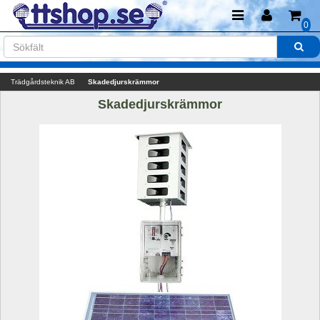
0
Trädgårdsteknik AB
Skadedjurskrämmor
Skadedjurskrämmor