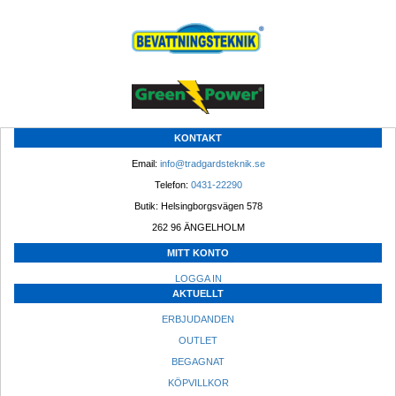
KONTAKT
Email: 
info@tradgardsteknik.se
Telefon: 
0431-22290
Butik: Helsingborgsvägen 578
262 96 ÄNGELHOLM 
MITT KONTO
LOGGA IN
AKTUELLT
ERBJUDANDEN
OUTLET
BEGAGNAT
KÖPVILLKOR