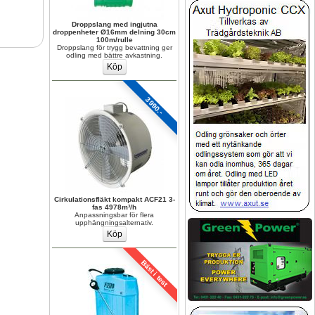
Droppslang med ingjutna 
droppenheter Ø16mm delning 30cm 
100m/rulle
Droppslang för trygg bevattning ger 
odling med bättre avkastning.
3990.-
Cirkulationsfläkt kompakt ACF21 3-
fas 4978m³/h
Anpassningsbar för flera 
upphängningsalternativ.
Bäst i test