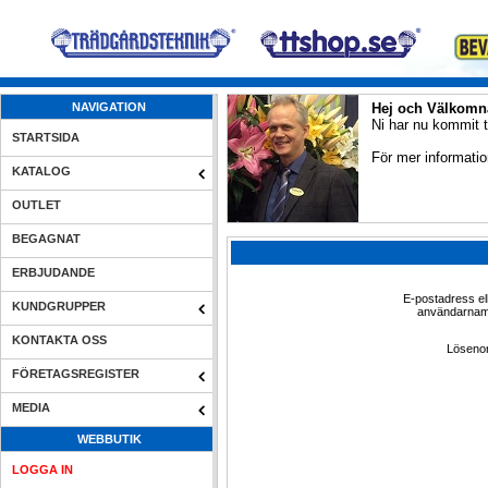
NAVIGATION
Hej och Välkomna 
Ni har nu kommit ti
STARTSIDA
För mer informati
KATALOG
OUTLET
BEGAGNAT
ERBJUDANDE
E-postadress el
KUNDGRUPPER
användarnam
KONTAKTA OSS
Löseno
FÖRETAGSREGISTER
MEDIA
WEBBUTIK
LOGGA IN