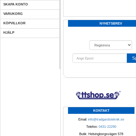
SKAPA KONTO
VARUKORG
KÖPVILLKOR
NYHETSBREV
HJÄLP
S
KONTAKT
Email: 
info@tradgardsteknik.se
Telefon: 
0431-22290
Butik: Helsingborgsvägen 578