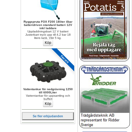
Ryggspruta FOX F200 18liter 4bar 
batteridriven standard batteri 12V 
inkl laddare
Uppladdningsbart 12 V batteri 
Justerbart tryck upp till 4,2 bar 18 
liters tank. Vikt 5 kg.
Favorit
Vattentankar för nedgrävning 1250 
till 6000Liter
Vattentankar för uppsamling och 
buffert
Se fler erbjudanden