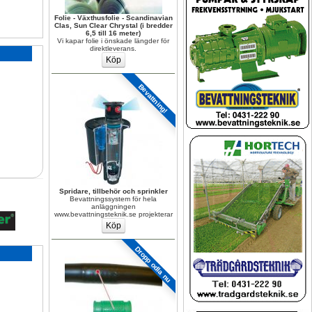
Folie - Växthusfolie - Scandinavian 
Clas, Sun Clear Chrystal (i bredder 
6,5 till 16 meter)
Vi kapar folie i önskade längder för 
direktleverans.
Bevattning!
Spridare, tillbehör och sprinkler
Bevattningssystem för hela 
anläggningen 
www.bevattningsteknik.se projekterar
Dropp odla nu