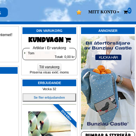
0
MITT KONTO
DIN VARUKORG
ANNONSER
nternet!
KUNDVAGN 
Artiklar i Er varukorg
Tom
Totalt: 
0,00
kr
Till varukorg
Priserna visas exkl. moms
ERBJUDANDE
Vecka 32
Se fler erbjudanden
Direktlev