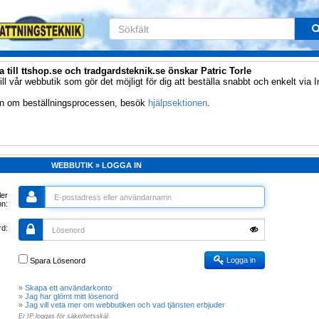
till ttshop.se och tradgardsteknik.se önskar Patric Torle
ll vår webbutik som gör det möjligt för dig att beställa snabbt och enkelt via I
on om beställningsprocessen, besök 
hjälpsektionen
.
WEBBUTIK » LOGGA IN
ler
n:
rd:
Logga in
Spara Lösenord
» 
Skapa ett användarkonto
» 
Jag har glömt mitt lösenord
» 
Jag vill veta mer om webbutiken och vad tjänsten erbjuder
Er IP loggas för säkerhetsskäl.