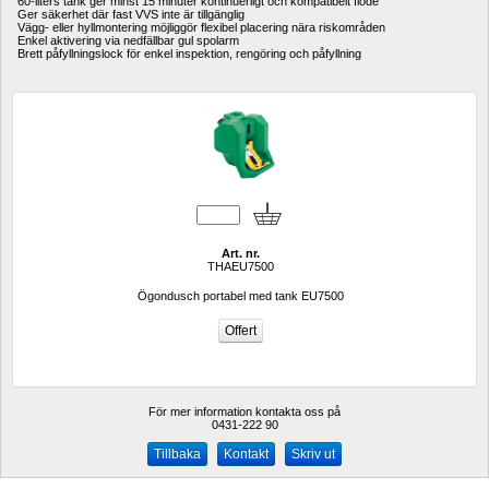
60-liters tank ger minst 15 minuter kontinuerligt och kompatibelt flöde
Ger säkerhet där fast VVS inte är tillgänglig
Vägg- eller hyllmontering möjliggör flexibel placering nära riskområden
Enkel aktivering via nedfällbar gul spolarm
Brett påfyllningslock för enkel inspektion, rengöring och påfyllning
Art. nr.
THAEU7500
Ögondusch portabel med tank EU7500
För mer information kontakta oss på
0431-222 90 
Kontakt
Skriv ut