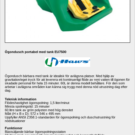
Ögondusch portabel med tank EU7500
Ögondusch
bärbara med tank är idealisk för avlägsna platser. Med hjälp av 
gravitation/eget tryck för att leverera ett kontinuerligt flöde av rent vatten till ögonen för 
skadade personal för hela 15 minuter. 60L är denna modell behållare. För den som 
arbetar i avlägsna områden kan känna sig trygg med denna nöd utrustning dag efter 
dag.
Teknisk information
Flödeshastighet ögonspolning: 1,5 liter/minut
Minsta spolningstid: 15 minuter
60 litre tank av grön polyeten med hög densitet
Mått (H x B x D): 572 x 546 x 495 mm
Uppfyller ANSI Z358.1-standarden för ögonspolning och duschutrustning för 
nödsituationer
Funktioner
Bästsäljande bärbar ögonspolningsstation