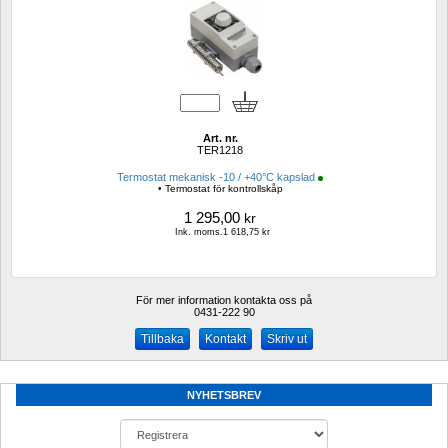
Art. nr.
TER1218
Termostat mekanisk -10 / +40°C kapslad
• Termostat för kontrollskåp
1 295,00
kr
Ink. moms.1 618,75 kr
För mer information kontakta oss på
0431-222 90 
Kontakt
Skriv ut
NYHETSBREV