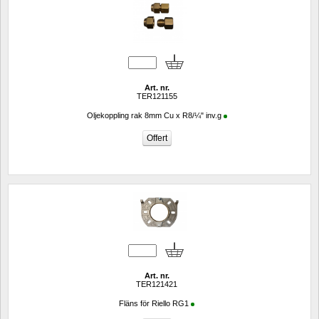
Art. nr.
TER121155
Oljekoppling rak 8mm Cu x R8/¼" inv.g
Art. nr.
TER121421
Fläns för Riello RG1