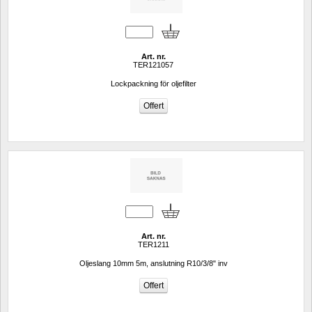
Art. nr.
TER121057
Lockpackning för oljefilter
Art. nr.
TER1211
Oljeslang 10mm 5m, anslutning R10/3/8" inv 