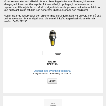
Vi har reservdelar och tillbehör för era olje och gasbrännare. Pumpar, kilremmar, 
slangar, avluftare, ventiler, nipplar, fotomotstånd, kopplingar, kondensatorer och 
mycket mer tillhandahåller vi. Med Trädgårdstekniks höga krav på kvalité och teknik 
kan du tryggt lita på att dina köp genererar i bättre ekonomi och milj&ouml.
Nedan hittar du reservdelar och tillbehör med kort information, vill du veta mer så ska 
du inte tveka att höra av dig till oss. Via e-mail: info@tradgardsteknik.se eller via 
telefon: 0431-222 90.
Art. nr.
TER1210
Oljefilter inkl. avluftning till panna
• Oljefilter inkl. avluftning till panna