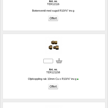
Art. nr.
TER12116
Bottenventil med sugsil R10/⅜" inv.g
Art. nr.
TER121158
Oljekoppling rak 10mm Cu x R10/⅜" inv.g