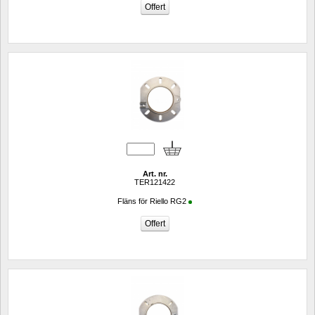
Art. nr.
TER121422
Fläns för Riello RG2