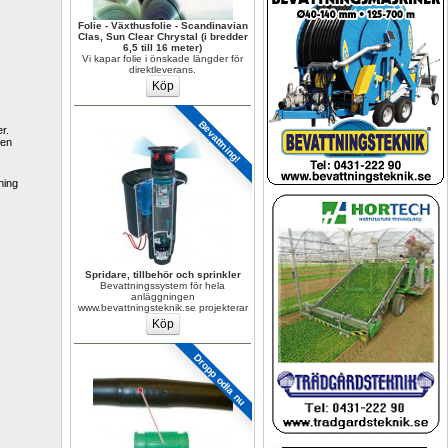
Folie - Växthusfolie - Scandinavian 
Clas, Sun Clear Chrystal (i bredder 
6,5 till 16 meter)
Vi kapar folie i önskade längder för 
direktleverans.
Bevattning!
. 
en 
ing 
Spridare, tillbehör och sprinkler
Bevattningssystem för hela 
anläggningen 
www.bevattningsteknik.se projekterar
Dropp odla nu