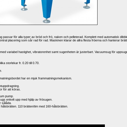
assar för alla typer av bröd och frö, naken och pelleterad. Komplett med automatisk dibbler
ral placering som sår rad för rad. Maskinen klarar de allra flesta fröerna och hanterar brätt
 med variabel hastighet, vibratorenhet samt sugenheten är justerbart. Vacuumsug för uppsugn
ka storlekar fr. 0.20 till 0.70.
e.
ammatningsbordet har en mjuk frammatningsmekanism.
ntuppdragning.
för att köras. 
uum pump.
sugs enkelt upp med hjälp av frösugen.
er sålåda. 
0 hålsbrätten. 110 brätten/tim med 160-hålsbrätten.