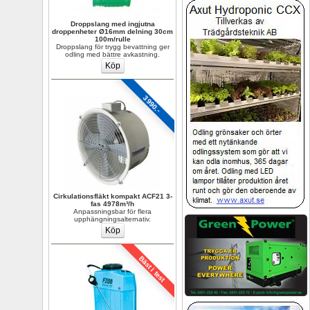
Droppslang med ingjutna 
droppenheter Ø16mm delning 30cm 
100m/rulle
Droppslang för trygg bevattning ger 
odling med bättre avkastning.
3990.-
Cirkulationsfläkt kompakt ACF21 3-
fas 4978m³/h
Anpassningsbar för flera 
upphängningsalternativ.
Bäst i test