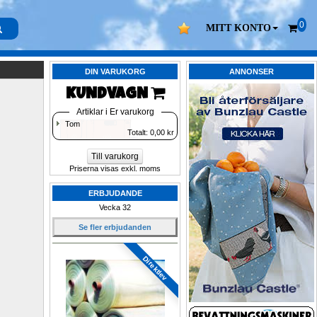
0
MITT KONTO
DIN VARUKORG
ANNONSER
KUNDVAGN 
Artiklar i Er varukorg
Tom
Totalt: 
0,00
kr
Till varukorg
Priserna visas exkl. moms
ERBJUDANDE
Vecka 32
Se fler erbjudanden
Direktlev