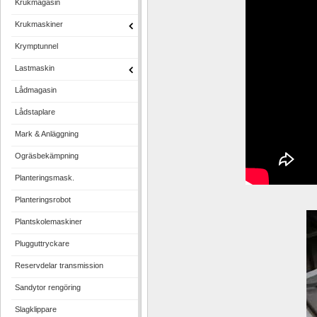
Krukmagasin
Krukmaskiner
Krymptunnel
Lastmaskin
Lådmagasin
Lådstaplare
Mark & Anläggning
Ogräsbekämpning
Planteringsmask.
Planteringsrobot
Plantskolemaskiner
Plugguttryckare
Reservdelar transmission
Sandytor rengöring
Slagklippare