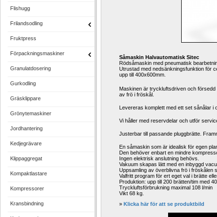
Flishugg
Frilandsodling
Fruktpress
Förpackningsmaskiner
Såmaskin Halvautomatisk Sitec
Rödsåmaskin med pneumatisk bearbetning p
Granulatdosering
Utrustad med nedsänkningsfunktion för cent
upp till 400x600mm.
Gurkodling
Maskinen är tryckluftsdriven och försedd
av frö i fröskål.
Gräsklippare
Levereras komplett med ett set sånålar i oli
Grönytemaskiner
Vi håller med reservdelar och utför servic
Jordhantering
Justerbar till passande pluggbrätte. Fr
Kedjegrävare
En såmaskin som är idealisk för egen pla
Den behöver enbart en mindre kompressor 
Klippaggregat
Ingen elektrisk anslutning behövs.
Vakuum skapas lätt med en inbyggd vac
Uppsamling av överblivna frö i fröskålen 
Kompaktlastare
Valfritt program för ert eget val i brätte ell
Produktion: upp till 200 brätten/tim med 4
Tryckluftsförbrukning maximal 108 l/min
Kompressorer
Vikt 68 kg.
Kransbindning
» 
Klicka här för att se produktbild