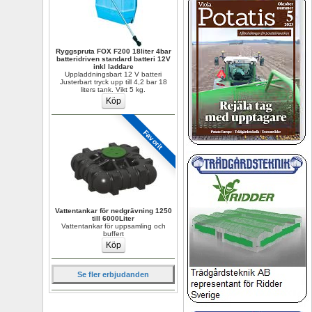
Ryggspruta FOX F200 18liter 4bar 
batteridriven standard batteri 12V 
inkl laddare
Uppladdningsbart 12 V batteri 
Justerbart tryck upp till 4,2 bar 18 
liters tank. Vikt 5 kg.
Favorit
Vattentankar för nedgrävning 1250 
till 6000Liter
Vattentankar för uppsamling och 
buffert
Se fler erbjudanden