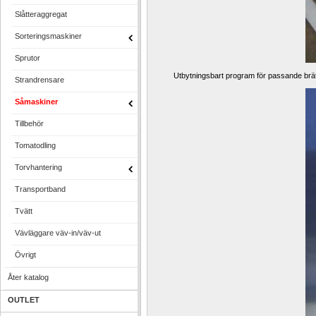
Slåtteraggregat
Sorteringsmaskiner
Sprutor
Utbytningsbart program för passande brätt
Strandrensare
Såmaskiner
Tillbehör
Tomatodling
Torvhantering
Transportband
Tvätt
Vävläggare väv-in/väv-ut
Övrigt
Åter katalog
OUTLET