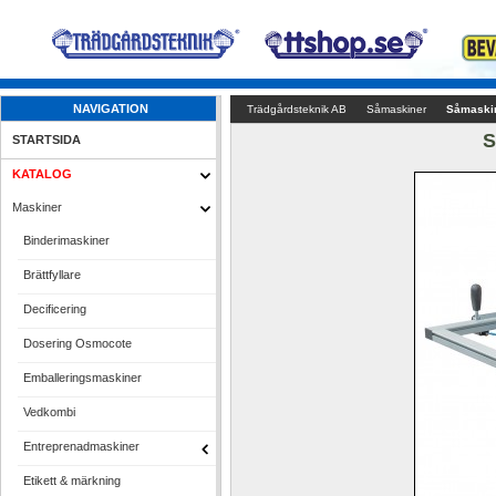
NAVIGATION
Trädgårdsteknik AB
Såmaskiner
Såmaskin
S
STARTSIDA
KATALOG
Maskiner
Binderimaskiner
Brättfyllare
Decificering
Dosering Osmocote
Emballeringsmaskiner
Vedkombi
Entreprenadmaskiner
Etikett & märkning