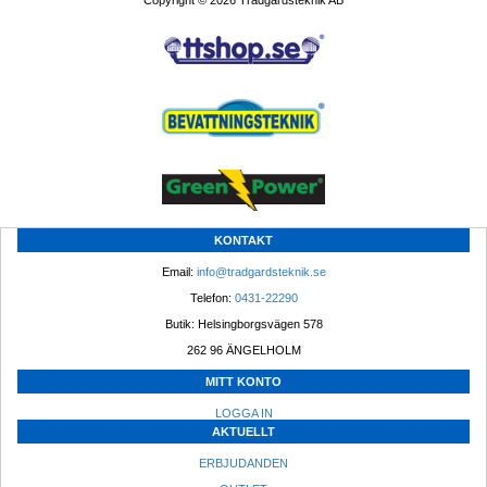
Copyright © 2026 Trädgårdsteknik AB
KONTAKT
Email: 
info@tradgardsteknik.se
Telefon: 
0431-22290
Butik: Helsingborgsvägen 578
262 96 ÄNGELHOLM 
MITT KONTO
LOGGA IN
AKTUELLT
ERBJUDANDEN