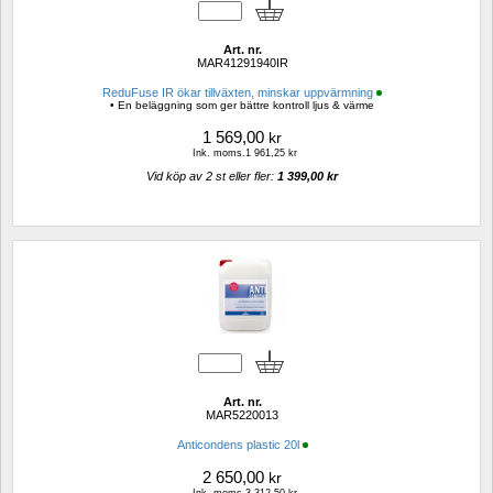
Art. nr.
MAR41291940IR
ReduFuse IR ökar tillväxten, minskar uppvärmning
• En beläggning som ger bättre kontroll ljus & värme
1 569,00
kr
Ink. moms.1 961,25 kr
Vid köp av 2 st eller fler: 
1 399,00 kr 
Art. nr.
MAR5220013
Anticondens plastic 20l
2 650,00
kr
Ink. moms.3 312,50 kr