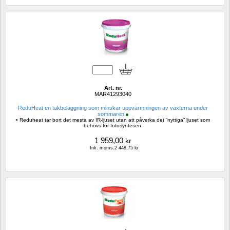
Art. nr.
MAR41293040
ReduHeat en takbeläggning som minskar uppvärmningen av växterna under 
sommaren
• Reduheat tar bort det mesta av IR-ljuset utan att påverka det ”nyttiga” ljuset som 
behövs för fotosyntesen.
1 959,00
kr
Ink. moms.2 448,75 kr