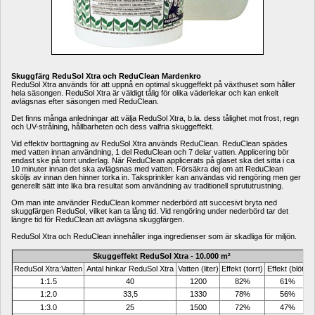
Skuggfärg ReduSol Xtra och ReduClean Mardenkro
ReduSol Xtra används för att uppnå en optimal skuggeffekt på växthuset som håller 
hela säsongen. ReduSol Xtra är väldigt tålig för olika väderlekar och kan enkelt 
avlägsnas efter säsongen med ReduClean. 
Det finns många anledningar att välja ReduSol Xtra, b.la. dess tålighet mot frost, regn 
och UV-strålning, hållbarheten och dess valfria skuggeffekt. 
Vid effektiv borttagning av ReduSol Xtra används ReduClean. ReduClean spädes 
med vatten innan användning, 1 del ReduClean och 7 delar vatten. Applicering bör 
endast ske på torrt underlag. När ReduClean applicerats på glaset ska det sitta i ca 
10 minuter innan det ska avlägsnas med vatten. Försäkra dej om att ReduClean 
sköljs av innan den hinner torka in. Taksprinkler kan användas vid rengöring men ger 
generellt sätt inte lika bra resultat som användning av traditionell sprututrustning. 
Om man inte använder ReduClean kommer nederbörd att succesivt bryta ned 
skuggfärgen ReduSol, vilket kan ta lång tid. Vid rengöring under nederbörd tar det 
längre tid för ReduClean att avlägsna skuggfärgen. 
ReduSol Xtra och ReduClean innehåller inga ingredienser som är skadliga för miljön. 
Skuggeffekt ReduSol Xtra - 10.000 m²
ReduSol Xtra:Vatten
Antal hinkar ReduSol Xtra
Vatten (liter)
Effekt (torrt)
Effekt (blött)
1:1.5
40
1200
82%
61%
1:2.0
33,5
1330
78%
56%
1:3.0
25
1500
72%
47%