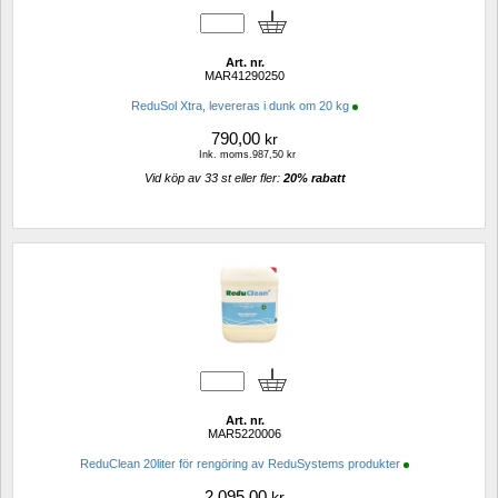
Art. nr.
MAR41290250
ReduSol Xtra, levereras i dunk om 20 kg
790,00
kr
Ink. moms.987,50 kr
Vid köp av 33 st eller fler: 
20% rabatt 
Art. nr.
MAR5220006
ReduClean 20liter för rengöring av ReduSystems produkter
2 095,00
kr