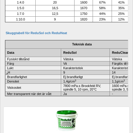
1:4.0
20
1600
67%
41%
1:5.0
16,5
1670
58%
35%
1:7.0
12,5
1750
44%
25%
1:10.0
9
1820
23%
12%
 
Skuggtabell för ReduSol och ReduHeat
Teknisk data
Data
ReduSol
ReduClean
Fysiskt tillstånd
Vätska
Vätska
Färg
Vit
Färglös till lätt 
Lukt
Karakteristisk
Karakteristisk
H
9
14
p
Brandfarlighet
Ej brandfarligt
Ej brandfarligt
3
3
Densitet
1,4g/cm
1,1g/cm
7800 mPa.s Brookfeld RV, 
1600 mPa.s Bro
Viskositet
spindle 5, 10 rpm, 20°C
spindle 3, 5 r
Mer transparent när det är vått
Ja
-