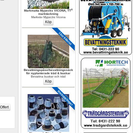
®
Markmatta Mypecks VICONA, TT
marktäckning
Markväv Mypecks Vicona
10st 98kr/st
Bevattningspåse/bevattningssäck 
för nyplanterade träd & buskar
Bevattna buskar och träd
Rörkopplingar 