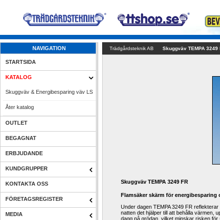
NAVIGATION
Trädgårdsteknik AB
Skuggväv TEMPA 3249
STARTSIDA
KATALOG
Skuggväv & Energibesparing väv LS
Åter katalog
OUTLET
BEGAGNAT
ERBJUDANDE
KUNDGRUPPER
Skuggväv TEMPA 3249 FR
KONTAKTA OSS
Flamsäker
skärm för
energibesparing
FÖRETAGSREGISTER
Under dagen
TEMPA
3249
FR
reflekterar
natten
det hjälper till att
behålla värmen
,
u
MEDIA
dagg på grödan
,
vilket minskar risken för