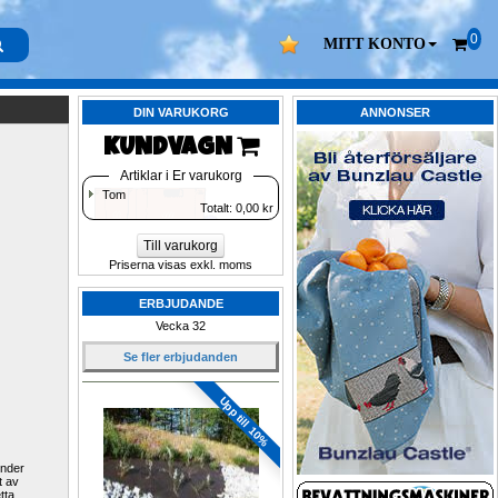
0
MITT KONTO
DIN VARUKORG
ANNONSER
KUNDVAGN 
Artiklar i Er varukorg
Tom
Totalt: 
0,00
kr
Till varukorg
Priserna visas exkl. moms
ERBJUDANDE
Vecka 32
Se fler erbjudanden
Upp till 10%
nder 
t av
tta