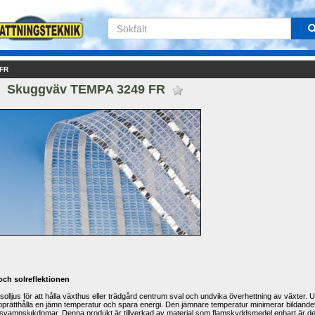
 FR
Skuggväv TEMPA 3249 FR 
 och
solreflektionen
solljus för att
hålla
växthus eller
trädgård centrum
sval och
undvika överhettning
av växter
.
U
pprätthålla en jämn temperatur
och spara energi
.
Den jämnare temperatur
minimerar
bildande
svampsjukdomar
.
Denna produkt
är tillverkad av
material som flamskyddsmedel
enbart
är de