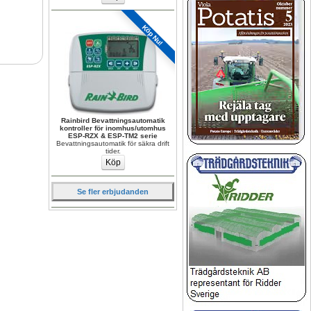
Köp Nu!
Rainbird Bevattningsautomatik 
kontroller för inomhus/utomhus 
ESP-RZX & ESP-TM2 serie
Bevattningsautomatik för säkra drift 
tider.
Se fler erbjudanden