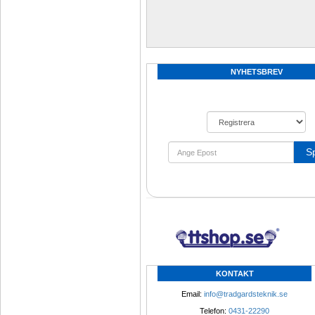
NYHETSBREV
S
KONTAKT
Email: 
info@tradgardsteknik.se
Telefon: 
0431-22290