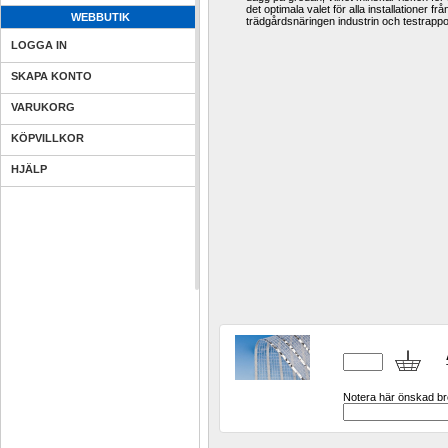
det optimala valet
för alla installationer
frå
WEBBUTIK
trädgårdsnäringen industrin
och
testrappo
LOGGA IN
SKAPA KONTO
VARUKORG
KÖPVILLKOR
HJÄLP
Notera här önskad bre