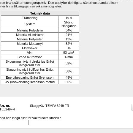
n
en
brandsäkerheten
perspektiv
.
Den uppfyller
de högsta
säkerhetsstandard
inom 
rter
finns
tillgängliga från olika
myndigheter
.
Teknisk data
Tilämpning
Inuti
Sliding 
System
Hängande
Material Polyolefin
34%
Material Aluminiumr
21%
Material Polyester
13%
Material Modacryl
32%
Flamsäker
Ja
Vikt
93 g/m²
Bredd av remsor
4 mm
Skuggning nivån i direkt ljus Enligt 
32%
integrerad sfär
Skuggning nivå i diffust ljus Enligt 
38%
integrerad sfär
Energibesparing Enligt Svensson
49%
UV-ljusöverföring svensson-metod
56%
Art. nr.
Skuggväv TEMPA 3249 FR
TE3249FR
dd och längd eller för växthusets storlek :