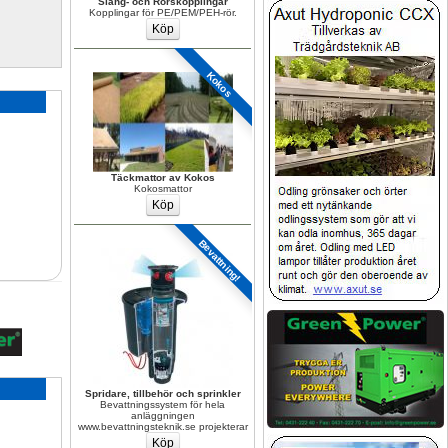
Slang- och Rörskopplingar
Kopplingar för PE/PEM/PEH-rör.
Kokos
Täckmattor av Kokos
Kokosmattor
Bevattning!
Spridare, tillbehör och sprinkler
Bevattningssystem för hela 
anläggningen 
www.bevattningsteknik.se projekterar