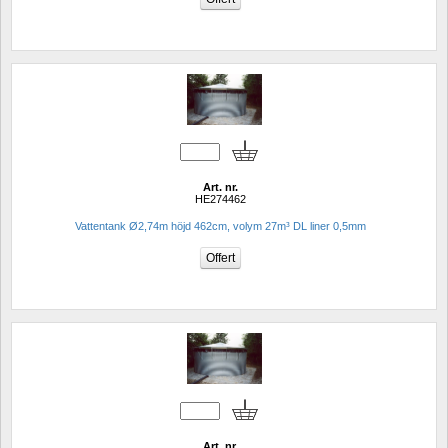
Art. nr.
HE274462
Vattentank Ø2,74m höjd 462cm, volym 27m³ DL liner 0,5mm 
Art. nr.