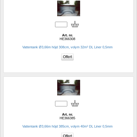
Art. nr.
HE366308
Vattentank Ø3,66m höjd 308cm, volym 32m³ DL Liner 0,5mm
Art. nr.
HE366385
Vattentank Ø3,66m höjd 385cm, volym 40m³ DL Liner 0,5mm