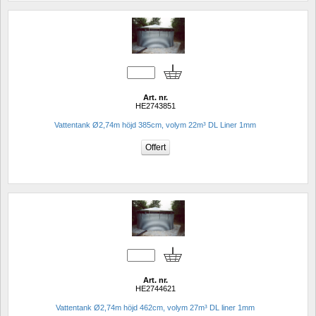
Art. nr.
HE2743851
Vattentank Ø2,74m höjd 385cm, volym 22m³ DL Liner 1mm
Art. nr.
HE2744621
Vattentank Ø2,74m höjd 462cm, volym 27m³ DL liner 1mm 