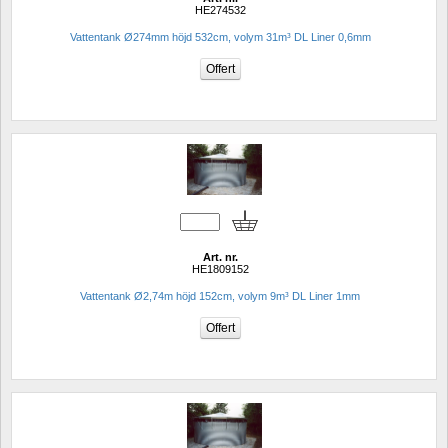
HE274532
Vattentank Ø274mm höjd 532cm, volym 31m³ DL Liner 0,6mm
Art. nr.
HE1809152
Vattentank Ø2,74m höjd 152cm, volym 9m³ DL Liner 1mm