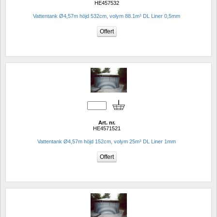
HE457532
Vattentank Ø4,57m höjd 532cm, volym 88.1m³ DL Liner 0,5mm
Art. nr.
HE4571521
Vattentank Ø4,57m höjd 152cm, volym 25m³ DL Liner 1mm