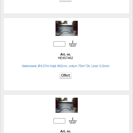
Art. nr.
HE457462
Vattentank Ø4,57m höjd 462cm, volym 75m³ DL Liner 0,5mm
Art. nr.