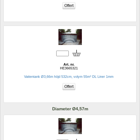
Art. nr.
HE3665321
Vattentank Ø3,66m höjd 532cm, volym 55m³ DL Liner 1mm
Diameter Ø4,57m