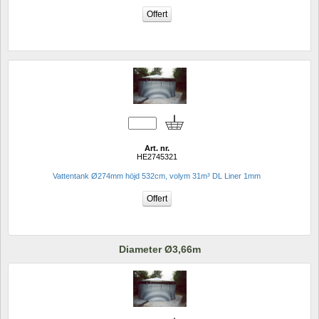
Art. nr.
HE2745321
Vattentank Ø274mm höjd 532cm, volym 31m³ DL Liner 1mm
Diameter Ø3,66m