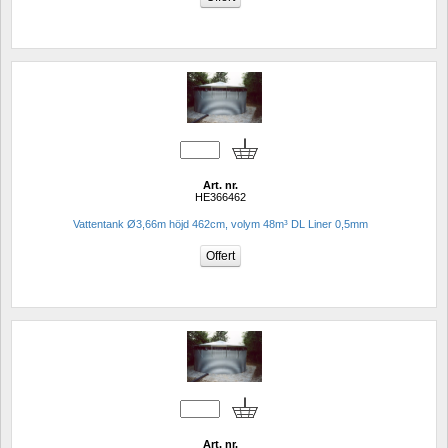
Art. nr.
HE366462
Vattentank Ø3,66m höjd 462cm, volym 48m³ DL Liner 0,5mm
Art. nr.