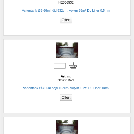
HE366532
Vattentank Ø3,66m höjd 532cm, volym 55m³ DL Liner 0,5mm
Art. nr.
HE3661521
Vattentank Ø3,66m höjd 152cm, volym 16m³ DL Liner 1mm