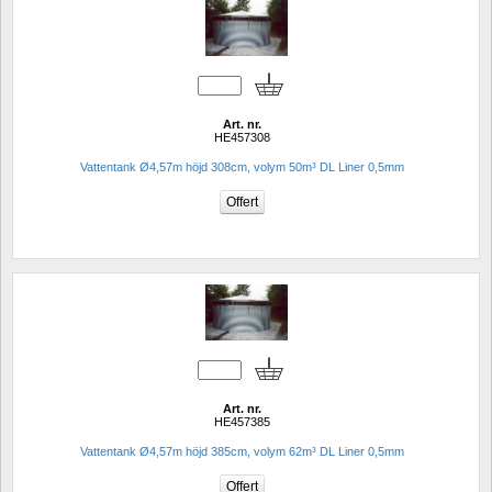
Art. nr.
HE457308
Vattentank Ø4,57m höjd 308cm, volym 50m³ DL Liner 0,5mm
Art. nr.
HE457385
Vattentank Ø4,57m höjd 385cm, volym 62m³ DL Liner 0,5mm