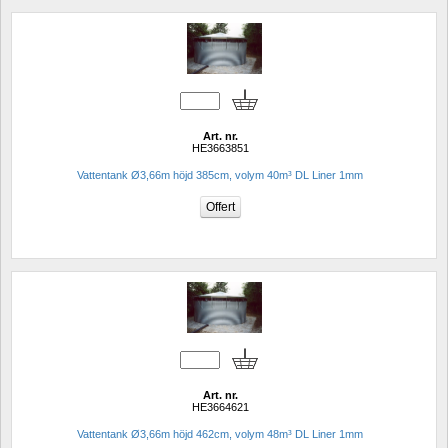
Art. nr.
HE3663851
Vattentank Ø3,66m höjd 385cm, volym 40m³ DL Liner 1mm
Art. nr.
HE3664621
Vattentank Ø3,66m höjd 462cm, volym 48m³ DL Liner 1mm