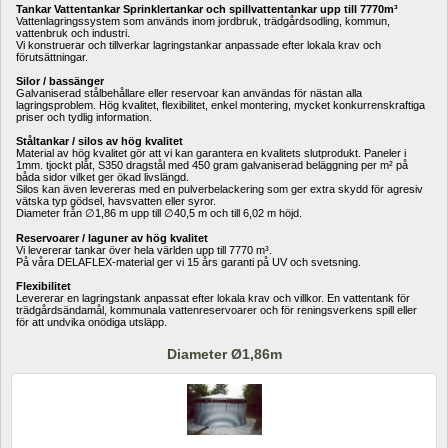
Tankar Vattentankar Sprinklertankar och spillvattentankar upp till 7770m³
Vattenlagringssystem som används inom jordbruk, trädgårdsodling, kommun, 
vattenbruk och industri. 
Vi konstruerar och tillverkar lagringstankar anpassade efter lokala krav och 
förutsättningar.
Silor / bassänger
Galvaniserad stålbehållare eller reservoar kan användas för nästan alla 
lagringsproblem. Hög kvalitet, flexibilitet, enkel montering, mycket konkurrenskraftiga 
priser och tydlig information.
Ståltankar / silos av hög kvalitet
Material av hög kvalitet gör att vi kan garantera en kvalitets slutprodukt. Paneler i 
1mm. tjockt plåt, S350 dragstål med 450 gram galvaniserad beläggning per m² på 
båda sidor vilket ger ökad livslängd. 
Silos kan även levereras med en pulverbelackering som ger extra skydd för agresiv 
vätska typ gödsel, havsvatten eller syror.
Diameter från ∅1,86 m upp till ∅40,5 m och till 6,02 m höjd.
Reservoarer / laguner av hög kvalitet
Vi levererar tankar över hela världen upp till 7770 m³.
På våra DELAFLEX-material ger vi 15 års garanti på UV och svetsning.
Flexibilitet
Levererar en lagringstank anpassat efter lokala krav och villkor. En vattentank för 
trädgårdsändamål, kommunala vattenreservoarer och för reningsverkens spill eller 
för att undvika onödiga utsläpp.
Diameter Ø1,86m