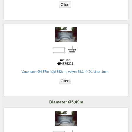
Art. nr.
HE4575321
Vattentank Ø4,57m höjd 532cm, volym 88.1m³ DL Liner 1mm
Diameter Ø5,49m