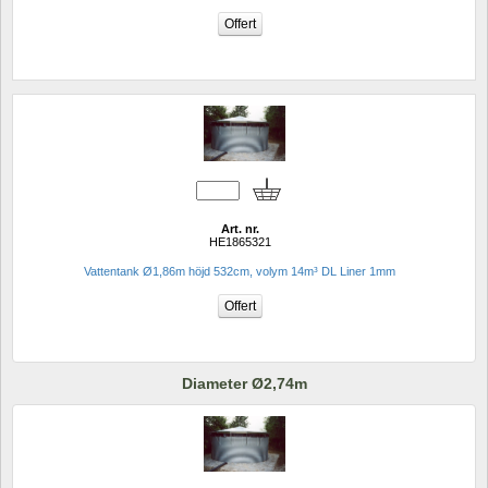
Art. nr.
HE1865321
Vattentank Ø1,86m höjd 532cm, volym 14m³ DL Liner 1mm
Diameter Ø2,74m