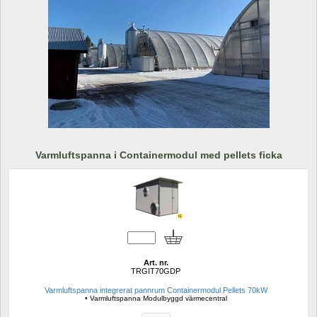
Varmluftspanna i Containermodul med pellets ficka
Art. nr.
TRGIT70GDP
Varmluftspanna integrerat pannrum Containermodul Pellets 70kW
• Varmluftspanna Modulbyggd värmecentral