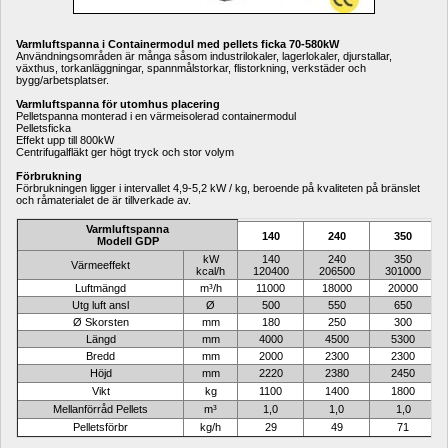
Varmluftspanna i Containermodul med pellets ficka 70-580kW
Användningsområden är många såsom industrilokaler, lagerlokaler, djurstallar, 
växthus, torkanläggningar, spannmålstorkar, flistorkning, verkstäder och 
bygg/arbetsplatser.
Varmluftspanna för utomhus placering
Pelletspanna monterad i en värmeisolerad containermodul
Pelletsficka
Effekt upp till 800kW
Centrifugalfläkt ger högt tryck och stor volym
Förbrukning
Förbrukningen ligger i intervallet 4,9-5,2 kW / kg, beroende på kvaliteten på bränslet 
och råmaterialet de är tillverkade av.
Varmluftspanna
140
240
350
Modell GDP
kW
140
240
350
Värmeeffekt
kcal/h
120400
206500
301000
Luftmängd
m³/h
11000
18000
20000
Utg luft ansl
Ø
500
550
650
Ø Skorsten
mm
180
250
300
Längd
mm
4000
4500
5300
Bredd
mm
2000
2300
2300
Höjd
mm
2220
2380
2450
Vikt
kg
1100
1400
1800
Mellanförråd Pellets
m³
1,0
1,0
1,0
Pelletsförbr
kg/h
29
49
71