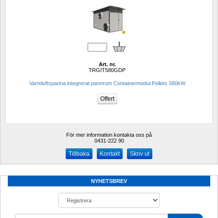
Art. nr.
TRGIT580GDP
Varmluftspanna integrerat pannrum Containermodul Pellets 580kW
För mer information kontakta oss på
0431-222 90 
Kontakt
Skriv ut
NYHETSBREV