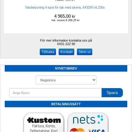
Växbelysning 4 spot för tak med skena, 4X32W vit 230v
4 965,00
kr
Ink. moms.6 206,25 kr
För mer information kontakta oss på
0431-222 90 
Kontakt
Skriv ut
NYHETSBREV
Spara
BETALNINGSSÄTT