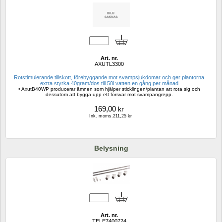
Art. nr.
AXUTL3300
Rotstimulerande tillskott, förebyggande mot svampsjukdomar och ger plantorna 
extra styrka 40gram/dos till 50l vatten en gång per månad 
• AxutB40WP producerar ämnen som hjälper sticklingen/plantan att rota sig och 
dessutom att bygga upp ett försvar mot svampangrepp.
169,00
kr
Ink. moms.211,25 kr
Belysning
Art. nr.
TELE7400724