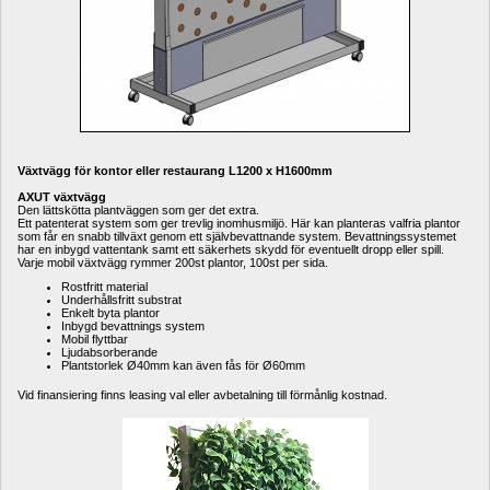
Växtvägg för kontor eller restaurang L1200 x H1600mm
AXUT växtvägg
Den lättskötta plantväggen som ger det extra.
Ett patenterat system som ger trevlig inomhusmiljö. Här kan planteras valfria plantor 
som får en snabb tillväxt genom ett självbevattnande system. Bevattningssystemet 
har en inbygd vattentank samt ett säkerhets skydd för eventuellt dropp eller spill. 
Varje mobil växtvägg rymmer 200st plantor, 100st per sida.
Rostfritt material
Underhållsfritt substrat
Enkelt byta plantor
Inbygd bevattnings system
Mobil flyttbar
Ljudabsorberande 
Plantstorlek Ø40mm kan även fås för Ø60mm
Vid finansiering finns leasing val eller avbetalning till förmånlig kostnad.