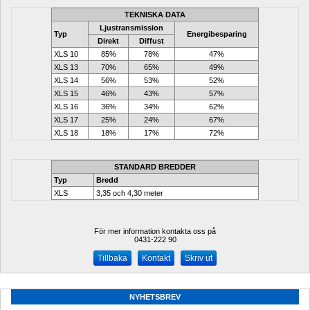
TEKNISKA DATA
Ljustransmission
Typ
Energibesparing
Direkt
Diffust
XLS 10
85%
78%
47%
XLS 13
70%
65%
49%
XLS 14
56%
53%
52%
XLS 15
46%
43%
57%
XLS 16
36%
34%
62%
XLS 17
25%
24%
67%
XLS 18
18%
17%
72%
STANDARD BREDDER
Typ
Bredd
XLS
3,35 och 4,30 meter
För mer information kontakta oss på
0431-222 90 
Kontakt
Skriv ut
NYHETSBREV