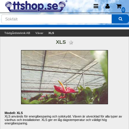
0
Trädgårdsteknik AB
Vävar
XLS
XLS 
Modell: XLS
XLS används för energibesparing och solskydd. Väven är utvecklad för alla typer av 
växthus och installationer. XLS ger en låg dagstemperatur och väldigt hög 
energibesparing. 