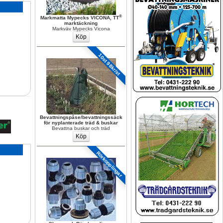
®
Markmatta Mypecks VICONA, TT
marktäckning
Markväv Mypecks Vicona
10st 98kr/st
Bevattningspåse/bevattningssäck 
för nyplanterade träd & buskar
Bevattna buskar och träd
Rörkopplingar 