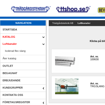
NAVIGATION
Trädgårdsteknik AB
Luftkanaler
STARTSIDA
KATALOG
Klicka på bi
Luftkanaler
Isolerad flex slang
Art. nr.
Åter katalog
100630
OUTLET
BEGAGNAT
ERBJUDANDE
Art. nr.
TRGSLANG
KUNDGRUPPER
KONTAKTA OSS
FÖRETAGSREGISTER