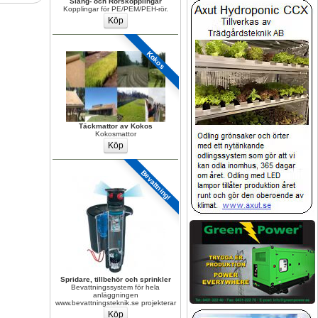
Slang- och Rörskopplingar
Kopplingar för PE/PEM/PEH-rör.
Kokos
Täckmattor av Kokos
Kokosmattor
Bevattning!
Spridare, tillbehör och sprinkler
Bevattningssystem för hela 
anläggningen 
www.bevattningsteknik.se projekterar