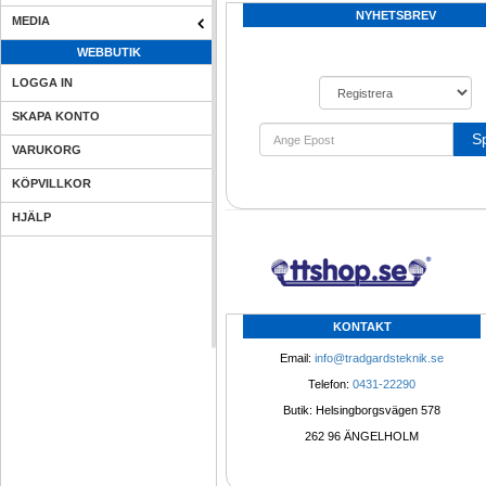
NYHETSBREV
MEDIA
WEBBUTIK
LOGGA IN
SKAPA KONTO
S
VARUKORG
KÖPVILLKOR
HJÄLP
KONTAKT
Email: 
info@tradgardsteknik.se
Telefon: 
0431-22290
Butik: Helsingborgsvägen 578
262 96 ÄNGELHOLM 