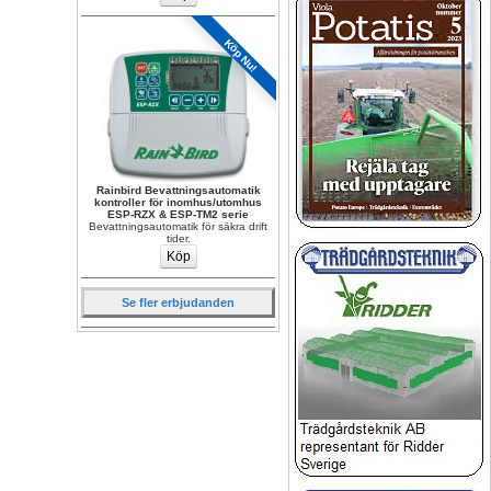
Köp Nu!
Rainbird Bevattningsautomatik 
kontroller för inomhus/utomhus 
ESP-RZX & ESP-TM2 serie
Bevattningsautomatik för säkra drift 
tider.
Se fler erbjudanden