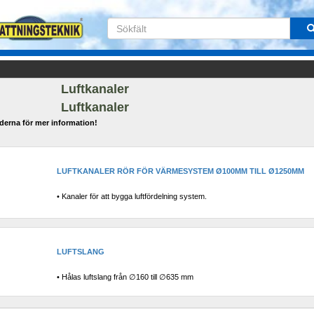
Luftkanaler
Luftkanaler
lderna för mer information!
LUFTKANALER RÖR FÖR VÄRMESYSTEM Ø100MM TILL Ø1250MM
• Kanaler för att bygga luftfördelning system.
LUFTSLANG
• Hålas luftslang från ∅160 till ∅635 mm