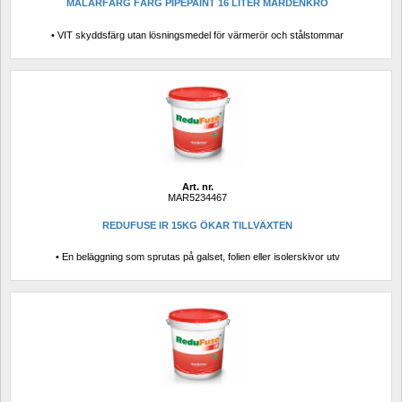
MÅLARFÄRG FÄRG PIPEPAINT 16 LITER MARDENKRO
• VIT skyddsfärg utan lösningsmedel för värmerör och stålstommar
Art. nr.
MAR5234467
REDUFUSE IR 15KG ÖKAR TILLVÄXTEN
• En beläggning som sprutas på galset, folien eller isolerskivor utv