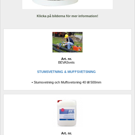
Klicka på bilderna för mer information!
Art. nr.
BEVASvets
STUMSVETNING & MUFFSVETSNING
• Stumsvetning och Muffsvetsning 40 till 500mm
Art. nr.