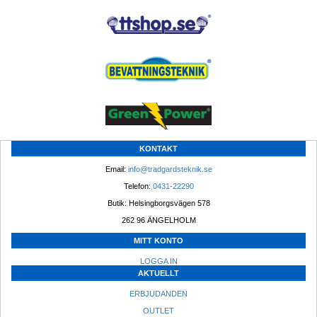
KONTAKT
Email: 
info@tradgardsteknik.se
Telefon: 
0431-22290
Butik: Helsingborgsvägen 578
262 96 ÄNGELHOLM 
MITT KONTO
LOGGA IN
AKTUELLT
ERBJUDANDEN
OUTLET