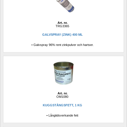
Art. nr.
TRG3365
GALVSPRAY (ZINK) 400 ML
• Galvspray 96% rent zinkpulver och hartser.
Art. nr.
OM1080
KUGGSTÅNGSFETT, 1 KG
• Långtidsverkande fett