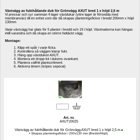
Växtvägg av fukthållande duk för Grönvägg AXUT bred 1 x höjd 2,5 m
Vi pressar och syr samman 4 lager växtdukar (yttre lager är försedda med 
membranväv) till en enhet som där då skapas planteringsfickor i bredd 200mm x höjd 
130mm
Varje växtvägg har plats för 5 plantor i bredd och 19 i höjd. Växtmattorna kan hängas 
intill varandra och då skapa en större heltäckt vägg.
Montage:
Klipp ett spår i varje ficka.
Kontrollera så väggen klarar fukt.
Häng upp växtduken AXUT.
Montera ett dropp-kit i dukens ovankant.
Plantera valfritt plantsortiment.
Aktivera timern (köpes seperat)
Art. nr.
AXUT20025
Växtvägg av fukthållande duk för Grönvägg AXUT bred 1 x höjd 2,5 m
• Skapas planteringsfickor i 200x130 mm (BreddxHöjd).