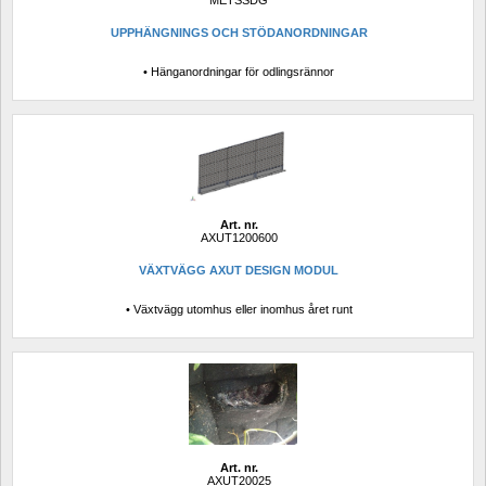
METSSDG
UPPHÄNGNINGS OCH STÖDANORDNINGAR
• Hänganordningar för odlingsrännor
Art. nr.
AXUT1200600
VÄXTVÄGG AXUT DESIGN MODUL
• Växtvägg utomhus eller inomhus året runt
Art. nr.
AXUT20025