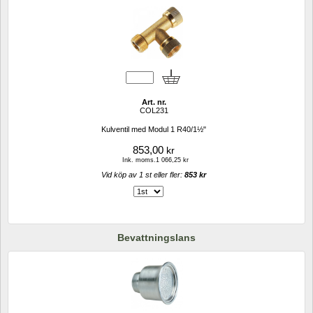
Art. nr.
COL231
Kulventil med Modul 1 R40/1½"
853,00
kr
Ink. moms.1 066,25 kr
Vid köp av 1 st eller fler: 
853 kr 
Bevattningslans