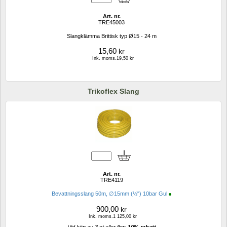
Art. nr.
TRE45003
Slangklämma Brittisk typ Ø15 - 24 m
15,60
kr
Ink. moms.19,50 kr
Trikoflex Slang
Art. nr.
TRE4119
Bevattningsslang 50m, ∅15mm (½") 10bar Gul
900,00
kr
Ink. moms.1 125,00 kr
Vid köp av 3 st eller fler: 
10% rabatt 