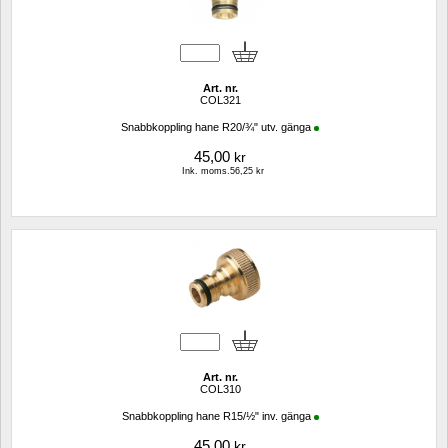
Art. nr.
COL321
Snabbkoppling hane R20/¾" utv. gänga
45,00
kr
Ink. moms.56,25 kr
Art. nr.
COL310
Snabbkoppling hane R15/½" inv. gänga
45,00
kr