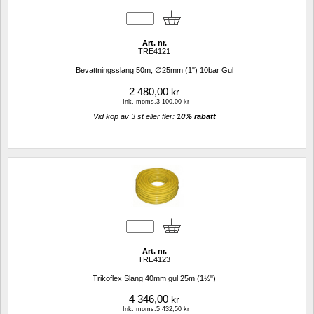
Art. nr.
TRE4121
Bevattningsslang 50m, ∅25mm (1") 10bar Gul
2 480,00
kr
Ink. moms.3 100,00 kr
Vid köp av 3 st eller fler: 
10% rabatt 
Art. nr.
TRE4123
Trikoflex Slang 40mm gul 25m (1½")
4 346,00
kr
Ink. moms.5 432,50 kr