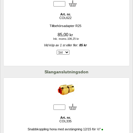
Art. nr.
COL622
Tillbehörsadapter R25
85,00
kr
Ink. moms.106,25 kr
Vid köp av 1 st eller fler: 
85 kr 
Slanganslutningsdon
Art. nr.
COL335
Snabbkoppling hona med avstängning 12/15 för ½"