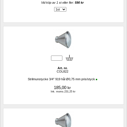
Vid köp av 1 st eller fler: 
590 kr 
Art. nr.
COL822
Strilmunstycke 3/4″ 919 hål Ø0,75 mm pris/styck
185,00
kr
Ink. moms.231,25 kr