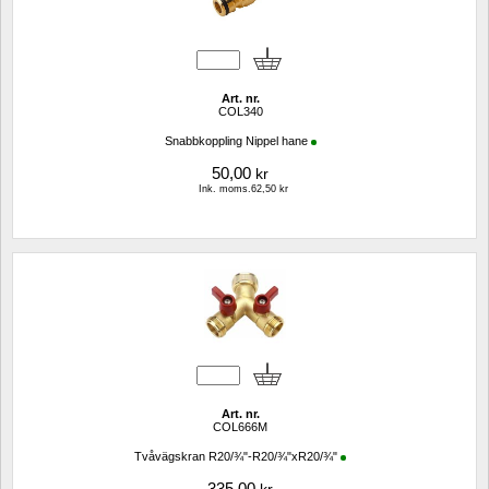
Art. nr.
COL340
Snabbkoppling Nippel hane
50,00
kr
Ink. moms.62,50 kr
Art. nr.
COL666M
Tvåvägskran R20/¾"-R20/¾"xR20/¾"
335,00