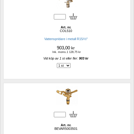
Art. nr.
COL510
Vattenspridare i metall R15/½"
903,00
kr
Ink. moms.1 128,75 kr
Vid köp av 1 st eller fler: 
903 kr 
Art. nr.
BEVAR5003501