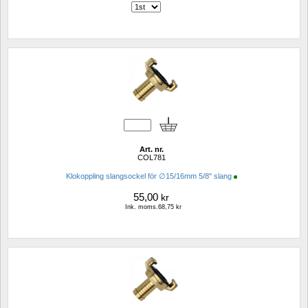
Art. nr.
COL781
Klokoppling slangsockel för ∅15/16mm 5/8" slang
55,00
kr
Ink. moms.68,75 kr