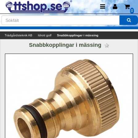
0
Trädgårdsteknik AB
Idrott golf
Snabbkopplingar i mässing
Snabbkopplingar i mässing 