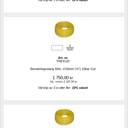
Art. nr.
TRE4120
Bevattningsslang 50m, ∅20mm (¾") 10bar Gul
1 750,00
kr
Ink. moms.2 187,50 kr
Vid köp av 3 st eller fler: 
10% rabatt 