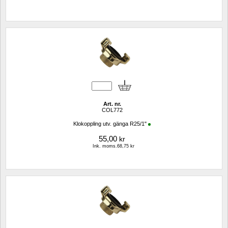
Art. nr.
COL772
Klokoppling utv. gänga R25/1"
55,00
kr
Ink. moms.68,75 kr