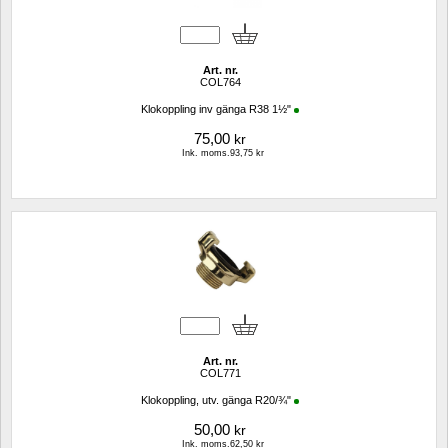
Art. nr.
COL764
Klokoppling inv gänga R38 1½"
75,00
kr
Ink. moms.93,75 kr
Art. nr.
COL771
Klokoppling, utv. gänga R20/¾"
50,00
kr
Ink. moms.62,50 kr