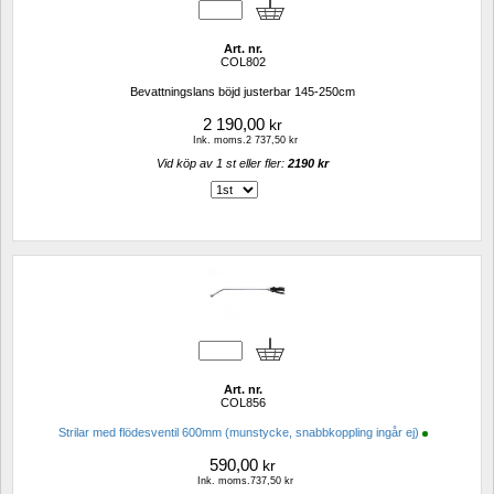
Art. nr.
COL802
Bevattningslans böjd justerbar 145-250cm
2 190,00
kr
Ink. moms.2 737,50 kr
Vid köp av 1 st eller fler: 
2190 kr 
Art. nr.
COL856
Strilar med flödesventil 600mm (munstycke, snabbkoppling ingår ej)
590,00
kr
Ink. moms.737,50 kr