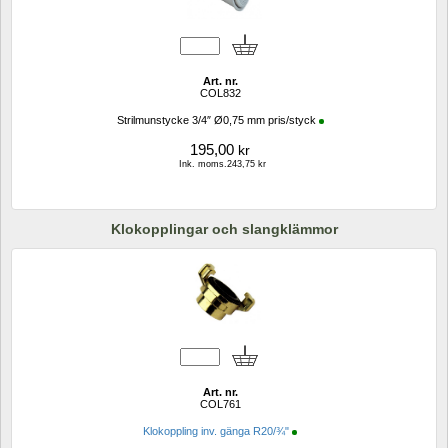
Art. nr.
COL832
Strilmunstycke 3/4″ Ø0,75 mm pris/styck
195,00
kr
Ink. moms.243,75 kr
Klokopplingar och slangklämmor
Art. nr.
COL761
Klokoppling inv. gänga R20/¾"