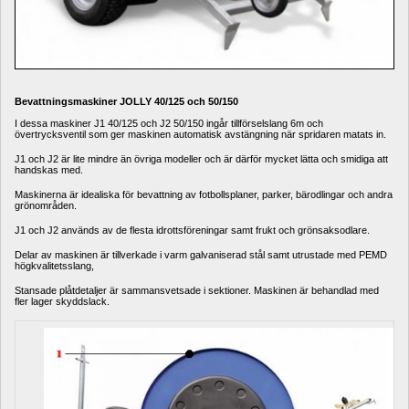
Bevattningsmaskiner
JOLLY 40/125 och 50/150
I dessa maskiner J1 40/125 och J2 50/150 ingår tillförselslang 6m och 
övertrycksventil som ger maskinen automatisk avstängning när spridaren matats in.
J1 och J2 är lite mindre än övriga modeller och är därför mycket lätta och smidiga att 
handskas med.
Maskinerna är idealiska för bevattning av fotbollsplaner, parker, bärodlingar och andra 
grönområden.
J1 och J2 används av de flesta idrottsföreningar samt frukt och grönsaksodlare.
Delar av maskinen är tillverkade i varm galvaniserad stål samt utrustade med PEMD 
högkvalitetsslang,
Stansade plåtdetaljer är sammansvetsade i sektioner. Maskinen är behandlad med 
fler lager skyddslack.