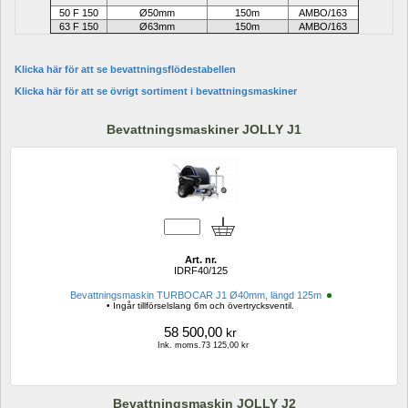
50 F 150
Ø50mm
150m 
AMBO/163
63 F 150
Ø63mm
150m 
AMBO/163
Klicka här för att se bevattningsflödestabellen
Klicka här för att se övrigt sortiment i bevattningsmaskiner
Bevattningsmaskiner JOLLY J1
Art. nr.
IDRF40/125
Bevattningsmaskin TURBOCAR J1 Ø40mm, längd 125m 
• Ingår tillförselslang 6m och övertrycksventil.
58 500,00
kr
Ink. moms.73 125,00 kr
Bevattningsmaskin JOLLY J2