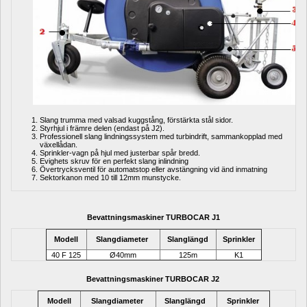
Slang trumma med valsad kuggstång, förstärkta stål sidor.
Styrhjul i främre delen (endast på J2).
Professionell slang lindningssystem med turbindrift, sammankopplad med 
växellådan.
Sprinkler-vagn på hjul med justerbar spår bredd.
Evighets skruv för en perfekt slang inlindning
Övertrycksventil för automatstop eller avstängning vid änd inmatning
Sektorkanon med 10 till 12mm munstycke.
Bevattningsmaskiner
TURBOCAR J1
Modell
Slangdiameter
Slanglängd
Sprinkler
40 F 125
Ø40mm
125m 
K1
Bevattningsmaskiner
TURBOCAR J2 
Modell
Slangdiameter
Slanglängd
Sprinkler