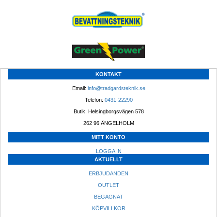
KONTAKT
Email: 
info@tradgardsteknik.se
Telefon: 
0431-22290
Butik: Helsingborgsvägen 578
262 96 ÄNGELHOLM 
MITT KONTO
LOGGA IN
AKTUELLT
ERBJUDANDEN
OUTLET
BEGAGNAT
KÖPVILLKOR