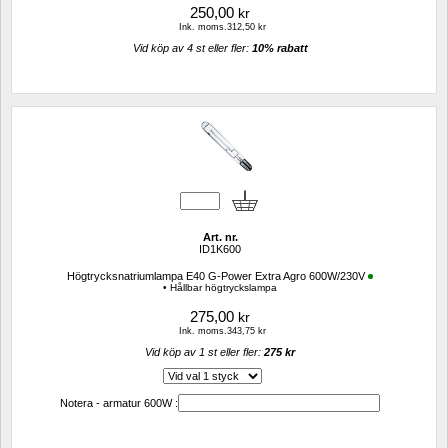
250,00
kr
Ink. moms.312,50 kr
Vid köp av 4 st eller fler: 
10% rabatt 
Art. nr.
ID1K600
Högtrycksnatriumlampa E40 G-Power Extra Agro 600W/230V
• Hållbar högtryckslampa
275,00
kr
Ink. moms.343,75 kr
Vid köp av 1 st eller fler: 
275 kr 
Notera - armatur 600W :