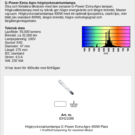
G-Power Extra Agro högtrycksnatriumlampa
Öka och förbättra tillväxten med den senaste G-Power Extra Agro lampan. 
Högkvalitetslampa med ny teknik ger högre energivärde och längre brinntid, Master 
vacuum. Högtrycksnatriumlampa 400W med ett optimalt ljusspektra, starkt ljus, mer 
blått (än standard 400W), längre brinntid, högre verkningsgrad och 
färgåtergivningsindex. 
Teknisk data
Ljusflöde: 55,000 lumens 
Brinntid: ca 32,000 tim 
Lampspänning: 100V 
Sockel: E40 
Diameter: 47 mm 
Längd: 275 mm 
IEC standard 
Ström
: 4,5 A 
Volt: 230 Volt 
Vi har även för 400volts mot förfrågan
Art. nr.
IDH21088
Högtrycksnatriumlampa G-Power Extra Agro 400W Plant
• Kraftfull belysning för maximal tillväxt