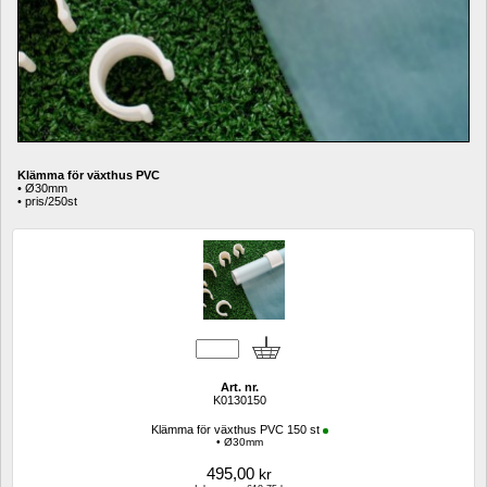
Klämma för växthus PVC 
• Ø30mm
• pris/250st
Art. nr.
K0130150
Klämma för växthus PVC 150 st
• Ø30mm
495,00
kr