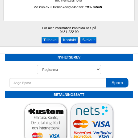
Ink. moms.618,75 kr
Vid köp av 2 förpackning eller fler: 
10% rabatt 
För mer information kontakta oss på
0431-222 90 
Kontakt
Skriv ut
NYHETSBREV
Spara
BETALNINGSSÄTT