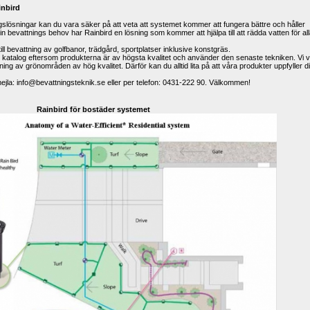
inbird
ngslösningar kan du vara säker på att veta att systemet kommer att fungera bättre och håller 
n bevattnings behov har Rainbird en lösning som kommer att hjälpa till att rädda vatten för all
ill bevattning av golfbanor, trädgård, sportplatser inklusive konstgräs.
år katalog eftersom produkterna är av högsta kvalitet och använder den senaste tekniken. Vi ve
tning av grönområden av hög kvalitet. Därför kan du alltid lita på att våra produkter uppfyller di
ejla: info@bevattningsteknik.se eller per telefon: 0431-222 90. Välkommen!
Rainbird för bostäder systemet