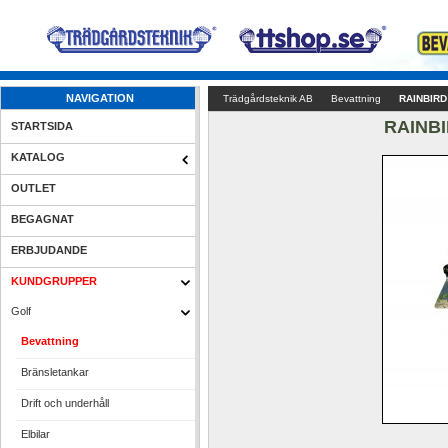
NAVIGATION
Trädgårdsteknik AB
Bevattning
RAINBIRD 
RAINBIR
STARTSIDA
KATALOG
OUTLET
BEGAGNAT
ERBJUDANDE
KUNDGRUPPER
Golf
Bevattning
Bränsletankar
Drift och underhåll
Elbilar