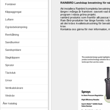
RAINBIRD Landskap bevattning för ra
Fontäner
Att installera Rainbird kompletta bevattni
längre i många år framöver. oavsett vad di
Klippaggregat
program i nästa gröna projekt.
rainbird produkts som framför allt passar t
Luftare
Rain Bird-produkter har länge funnits i v
att det krävs kvalitetsutrustning för bevat
krav.
Ogräsbekämpning
Kontakta oss gärna för mer information, m
Renhållning
Sandbunker
Sandspridare
Slagklippare
Sprutor
Täckduk
Urnor
Vertikalskärare
Vindväv
Åter katalog