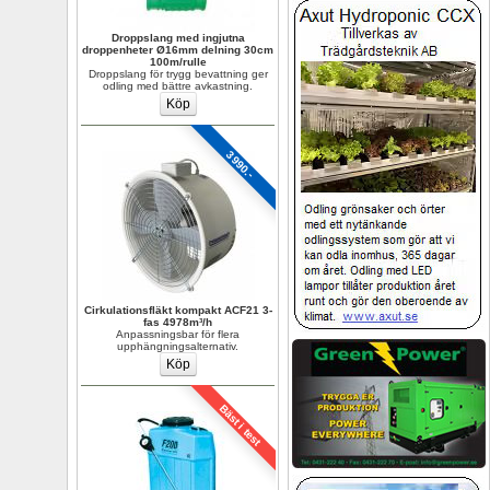
Droppslang med ingjutna 
droppenheter Ø16mm delning 30cm 
100m/rulle
Droppslang för trygg bevattning ger 
odling med bättre avkastning.
3990.-
Cirkulationsfläkt kompakt ACF21 3-
fas 4978m³/h
Anpassningsbar för flera 
upphängningsalternativ.
Bäst i test