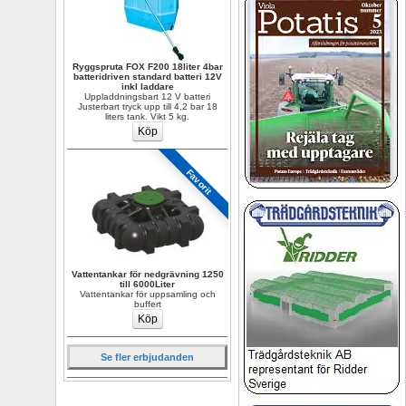
Ryggspruta FOX F200 18liter 4bar 
batteridriven standard batteri 12V 
inkl laddare
Uppladdningsbart 12 V batteri 
Justerbart tryck upp till 4,2 bar 18 
liters tank. Vikt 5 kg.
Favorit
Vattentankar för nedgrävning 1250 
till 6000Liter
Vattentankar för uppsamling och 
buffert
Se fler erbjudanden