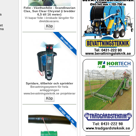
Folie - Växthusfolie - Scandinavian 
Clas, Sun Clear Chrystal (i bredder 
a 
6,5 till 16 meter)
Vi kapar folie i önskade längder för 
direktleverans.
t 
na 
Bevattning!
Spridare, tillbehör och sprinkler
Bevattningssystem för hela 
anläggningen 
www.bevattningsteknik.se projekterar
Dropp odla nu