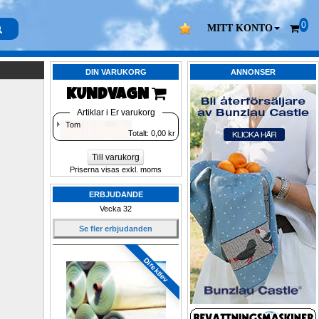
0
MITT KONTO
DIN VARUKORG
ANNONSER
KUNDVAGN 
Artiklar i Er varukorg
Tom
Totalt: 
0,00
kr
Till varukorg
Priserna visas exkl. moms
ERBJUDANDE
Vecka 32
Se fler erbjudanden
Direktlev