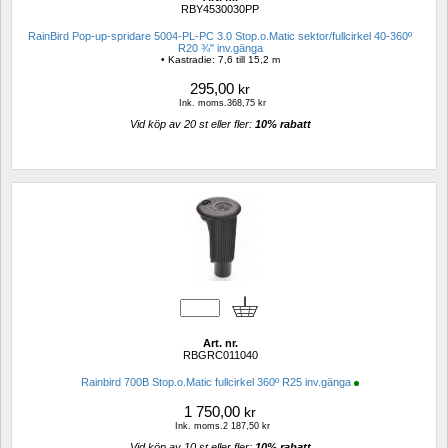
RBY4530030PP
RainBird Pop-up-spridare 5004-PL-PC 3.0 Stop.o.Matic sektor/fullcirkel 40-360º 
R20 ¾" inv.gänga
• Kastradie: 7,6 till 15,2 m
295,00
kr
Ink. moms.368,75 kr
Vid köp av 20 st eller fler: 
10% rabatt 
Art. nr.
RBGRC011040
Rainbird 700B Stop.o.Matic fullcirkel 360º R25 inv.gänga
1 750,00
kr
Ink. moms.2 187,50 kr
Vid köp av 10 st eller fler: 
10% rabatt 