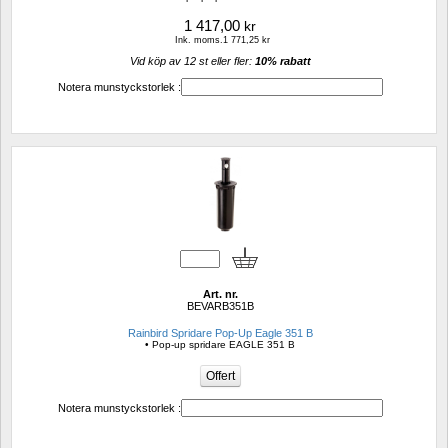
1 417,00
kr
Ink. moms.1 771,25 kr
Vid köp av 12 st eller fler: 
10% rabatt 
Notera munstyckstorlek :
Art. nr.
BEVARB351B
Rainbird Spridare Pop-Up Eagle 351 B
• Pop-up spridare EAGLE 351 B
Notera munstyckstorlek :