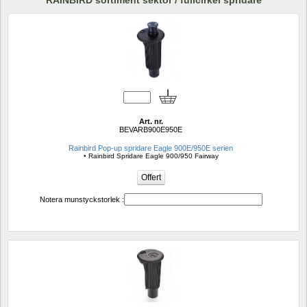
RAINBIRD sortiment sektor / fullcirkel spridare
Art. nr.
BEVARB900E950E
Rainbird Pop-up spridare Eagle 900E/950E serien
• Rainbird Spridare Eagle 900/950 Fairway
Notera munstyckstorlek :