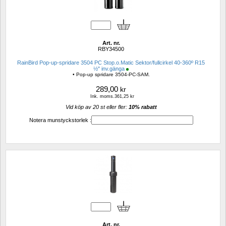
Art. nr.
RBY34500
RainBird Pop-up-spridare 3504 PC Stop.o.Matic Sektor/fullcirkel 40-360º R15 
½" inv.gänga
• Pop-up spridare 3504-PC-SAM.
289,00
kr
Ink. moms.361,25 kr
Vid köp av 20 st eller fler: 
10% rabatt 
Notera munstyckstorlek :
Art. nr.