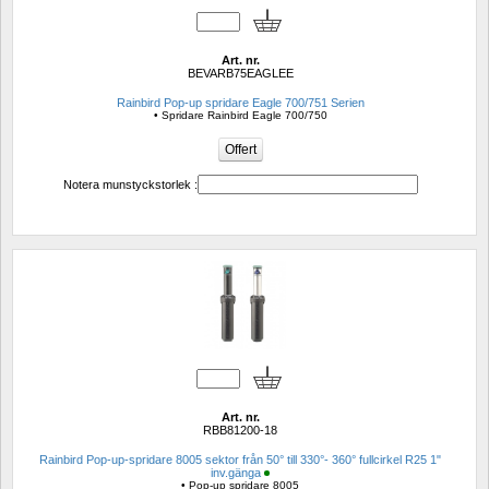
Art. nr.
BEVARB75EAGLEE
Rainbird Pop-up spridare Eagle 700/751 Serien
• Spridare Rainbird Eagle 700/750
Notera munstyckstorlek :
Art. nr.
RBB81200-18
Rainbird Pop-up-spridare 8005 sektor från 50° till 330°- 360° fullcirkel R25 1" 
inv.gänga
• Pop-up spridare 8005