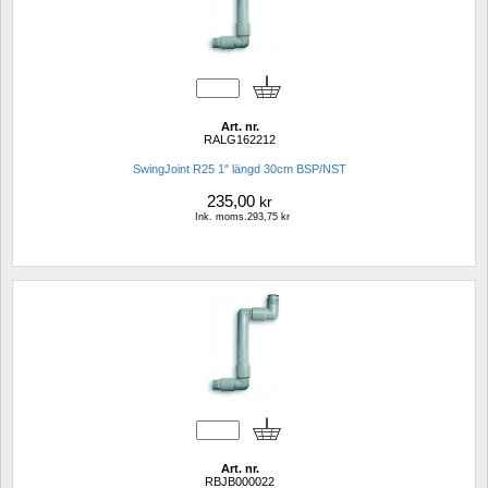
Art. nr.
RALG162212
SwingJoint R25 1" längd 30cm BSP/NST
235,00
kr
Ink. moms.293,75 kr
Art. nr.
RBJB000022