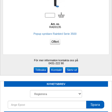
Art. nr.
RAD0135
Popup spridare Rainbird Serie 3500
För mer information kontakta oss på
0431-222 90 
Kontakt
Skriv ut
NYHETSBREV
Spara