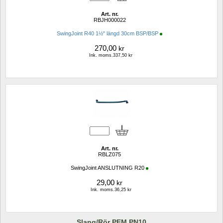
Art. nr.
RBJH000022
SwingJoint R40 1½" längd 30cm BSP/BSP
270,00
kr
Ink. moms.337,50 kr
Art. nr.
RBLZ075
SwingJoint ANSLUTNING R20
29,00
kr
Ink. moms.36,25 kr
Slang/Rör PEM PN10