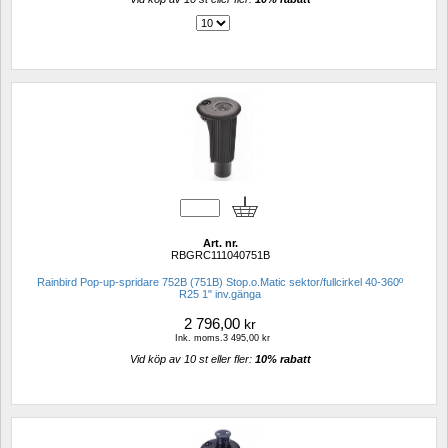
Art. nr.
RBGRC111040751B
Rainbird Pop-up-spridare 752B (751B) Stop.o.Matic sektor/fullcirkel 40-360º 
R25 1" inv.gänga
2 796,00
kr
Ink. moms.3 495,00 kr
Vid köp av 10 st eller fler: 
10% rabatt 