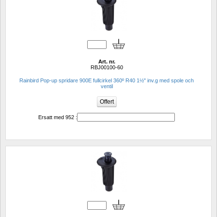
Art. nr.
RBJ00100-60
Rainbird Pop-up spridare 900E fullcirkel 360º R40 1½" inv.g med spole och 
ventil
Ersatt med 952 :