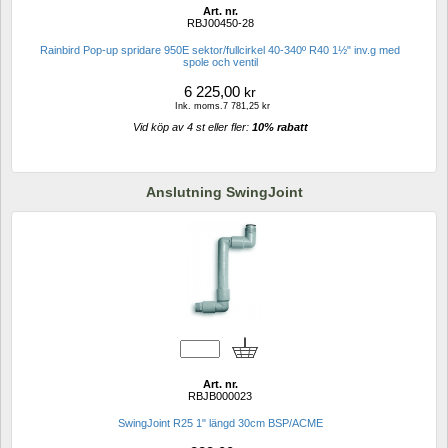
Art. nr.
RBJ00450-28
Rainbird Pop-up spridare 950E sektor/fullcirkel 40-340º R40 1½" inv.g med 
spole och ventil
6 225,00
kr
Ink. moms.7 781,25 kr
Vid köp av 4 st eller fler: 
10% rabatt 
Anslutning SwingJoint
Art. nr.
RBJB000023
SwingJoint R25 1" längd 30cm BSP/ACME