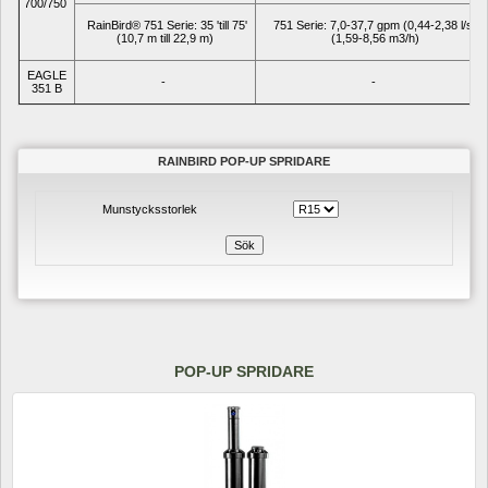
700/750 
RainBird® 751 Serie: 35 'till 75' 
751 Serie: 7,0-37,7 gpm (0,44-2,38 l/s) 
(10,7 m till 22,9 m)
(1,59-8,56 m3/h)
EAGLE 
- 
- 
351 B
RAINBIRD POP-UP SPRIDARE
Munstycksstorlek
Sök
POP-UP SPRIDARE