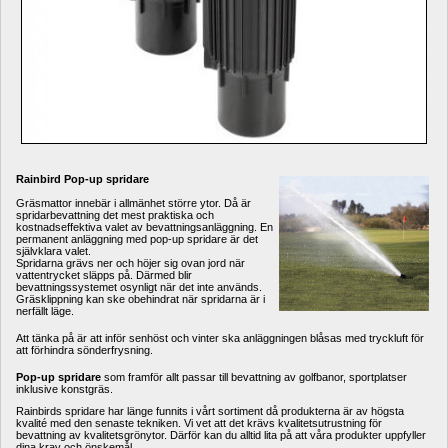
Rainbird Pop-up spridare
Gräsmattor innebär i allmänhet större ytor. Då är 
spridarbevattning det mest praktiska och 
kostnadseffektiva valet av bevattningsanläggning. En 
permanent anläggning med pop-up spridare är det 
självklara valet.
Spridarna grävs ner och höjer sig ovan jord när 
vattentrycket släpps på. Därmed blir 
bevattningssystemet osynligt när det inte används. 
Gräsklippning kan ske obehindrat när spridarna är i 
nerfällt läge.
Att tänka på är att inför senhöst och vinter ska anläggningen blåsas med tryckluft för 
att förhindra sönderfrysning.
Pop-up spridare
som framför allt passar till bevattning av golfbanor, sportplatser 
inklusive konstgräs.
Rainbirds spridare har länge funnits i vårt sortiment då produkterna är av högsta 
kvalité med den senaste tekniken. Vi vet att det krävs kvalitetsutrustning för 
bevattning av kvalitetsgrönytor. Därför kan du alltid lita på att våra produkter uppfyller 
dina krav och önskemål. 