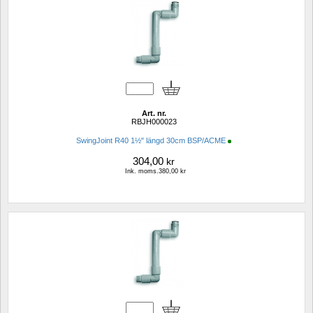
Art. nr.
RBJH000023
SwingJoint R40 1½" längd 30cm BSP/ACME
304,00
kr
Ink. moms.380,00 kr