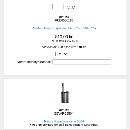
Art. nr.
RBB6530118
Rainbird Pop-up-spridare FALCON 6504-PC
810,00
kr
Ink. moms.1 012,50 kr
Vid köp av 1 st eller fler: 
810 kr 
Notera munstyckstorlek :
Art. nr.
BEVARB3504
Rainbird spridare serie 3504
• Pop-up-spridare för små till medelstora kastradier.