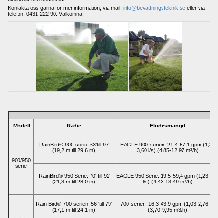
Kontakta oss gärna för mer information, via mail: 
info@bevattningsteknik.se
eller via 
telefon: 0431-222 90. Välkomna!
Modell
Radie
Flödesmängd
RainBird® 900-serie: 63'till 97' 
EAGLE 900-serien: 21,4-57,1 gpm (1,35-
(19,2 m till 29,6 m)
3,60 l/s) (4,85-12,97 m³/h)
900/950 
serie
RainBird® 950 Serie: 70' till 92' 
EAGLE 950 Serie: 19,5-59,4 gpm (1,23-3,75
(21,3 m till 28,0 m)
l/s) (4,43-13,49 m³/h)
Rain Bird® 700-serien: 56 'till 79' 
700-serien: 16,3-43,9 gpm (1,03-2,76 l/s) 
(17,1 m till 24,1 m)
(3,70-9,95 m3/h)