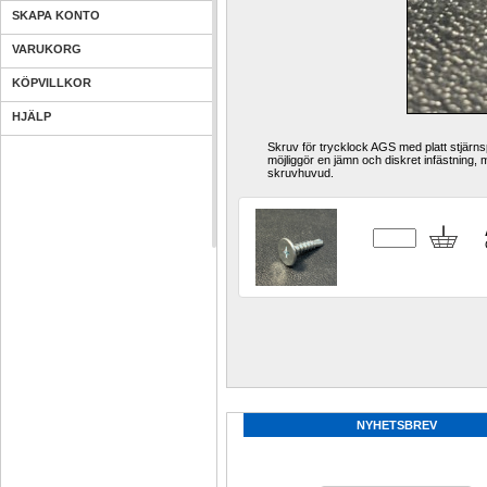
SKAPA KONTO
VARUKORG
KÖPVILLKOR
HJÄLP
Skruv för trycklock AGS med platt stjärns
möjliggör en jämn och diskret infästning, 
skruvhuvud.
NYHETSBREV