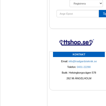
S
KONTAKT
Email: 
info@tradgardsteknik.se
Telefon: 
0431-22290
Butik: Helsingborgsvägen 578
262 96 ÄNGELHOLM 