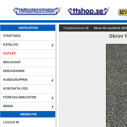
NAVIGATION
Trädgårdsteknik AB
Skruv för trycklock AGS 
Skruv f
STARTSIDA
KATALOG
OUTLET
BEGAGNAT
ERBJUDANDE
KUNDGRUPPER
KONTAKTA OSS
FÖRETAGSREGISTER
MEDIA
WEBBUTIK
LOGGA IN