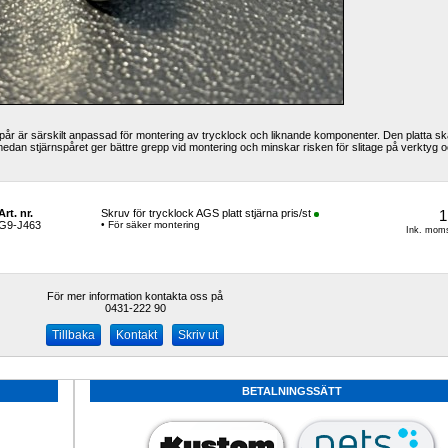
pår är särskilt anpassad för montering av trycklock och liknande komponenter. Den platta ska
medan stjärnspåret ger bättre grepp vid montering och minskar risken för slitage på verktyg o
Art. nr.
Skruv för trycklock AGS platt stjärna pris/st
1
G9-J463
• För säker montering
Ink. moms
För mer information kontakta oss på
0431-222 90 
Kontakt
Skriv ut
BETALNINGSSÄTT