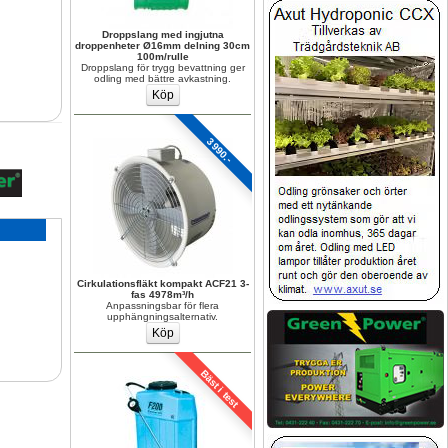
Droppslang med ingjutna 
droppenheter Ø16mm delning 30cm 
100m/rulle
Droppslang för trygg bevattning ger 
odling med bättre avkastning.
3990.-
Cirkulationsfläkt kompakt ACF21 3-
fas 4978m³/h
Anpassningsbar för flera 
upphängningsalternativ.
Bäst i test