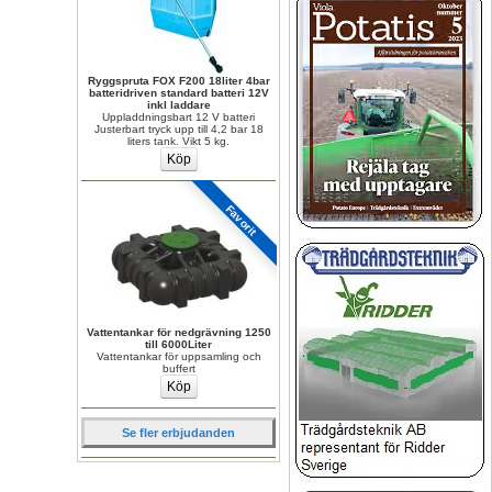
Ryggspruta FOX F200 18liter 4bar 
batteridriven standard batteri 12V 
inkl laddare
Uppladdningsbart 12 V batteri 
Justerbart tryck upp till 4,2 bar 18 
liters tank. Vikt 5 kg.
Favorit
Vattentankar för nedgrävning 1250 
till 6000Liter
Vattentankar för uppsamling och 
buffert
Se fler erbjudanden