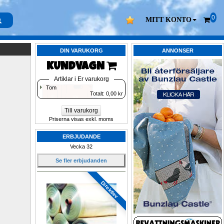
0
MITT KONTO
DIN VARUKORG
ANNONSER
KUNDVAGN 
Artiklar i Er varukorg
Tom
Totalt: 
0,00
kr
Till varukorg
Priserna visas exkl. moms
ERBJUDANDE
Vecka 32
Se fler erbjudanden
Direktlev