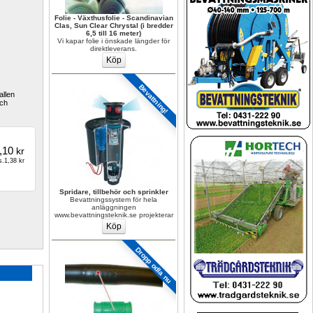
Folie - Växthusfolie - Scandinavian 
Clas, Sun Clear Chrystal (i bredder 
6,5 till 16 meter)
Vi kapar folie i önskade längder för 
direktleverans.
Bevattning!
llen 
ch 
,10
kr
.1,38 kr
Spridare, tillbehör och sprinkler
Bevattningssystem för hela 
anläggningen 
www.bevattningsteknik.se projekterar
Dropp odla nu