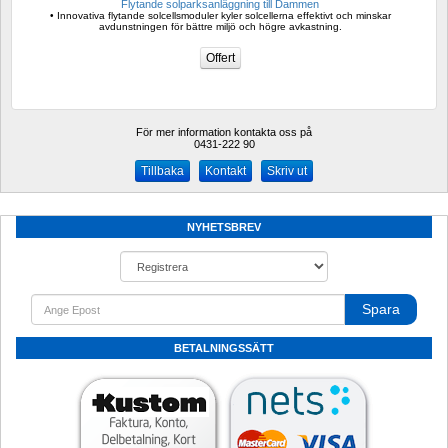
Flytande solparksanläggning till Dammen
• Innovativa flytande solcellsmoduler kyler solcellerna effektivt och minskar 
avdunstningen för bättre miljö och högre avkastning.
För mer information kontakta oss på
0431-222 90 
Kontakt
Skriv ut
NYHETSBREV
Spara
BETALNINGSSÄTT