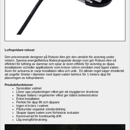
Luftspridare robust
Den prisvinnande designen på Robust-Aire gör den utmärkt för avisning under 
vintern. Samma energieffektiva flödesskapande design som gör Robust-Aire så 
effektivt för luftning av dammar och sjöar är även effektiv för avisning av djupa 
installationer och/eller applikationer som kräver större områden med öppet vatten. 
Även för avisarna är varje installation olika och unik. En allmän regel säger emellertid 
att ungefär 3meter i diameter med öppet vatten behövs för 1 meters djup för 
placeringen av luftspridaren.
Produktfunktioner
Syresätter vattnet
Löser upp ytspänningen vilket gör att mygglarver drunknar
Skapar balans i organismer vilket ger bättre bottenstruktur
Enkel installation
Perfekt för djup 8ft och djupare
Ingen el krävs i vattnet
Påskyndar organisk sönderdelning
Skapar öppet vatten som förhindrar isskador
Konstruerad för kontinuerlig drift
Låg energiförbrukning