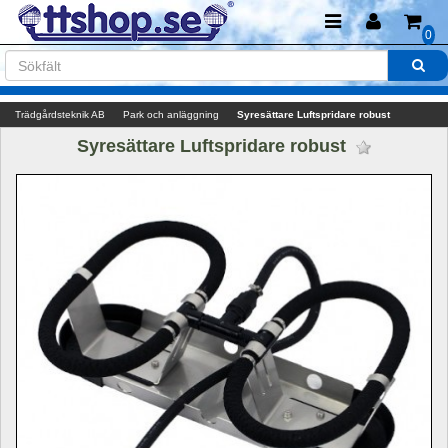
0
Trädgårdsteknik AB
Park och anläggning
Syresättare Luftspridare robust
Syresättare Luftspridare robust 