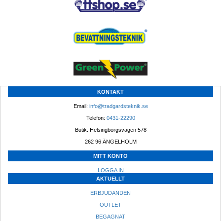
KONTAKT
Email: 
info@tradgardsteknik.se
Telefon: 
0431-22290
Butik: Helsingborgsvägen 578
262 96 ÄNGELHOLM 
MITT KONTO
LOGGA IN
AKTUELLT
ERBJUDANDEN
OUTLET
BEGAGNAT